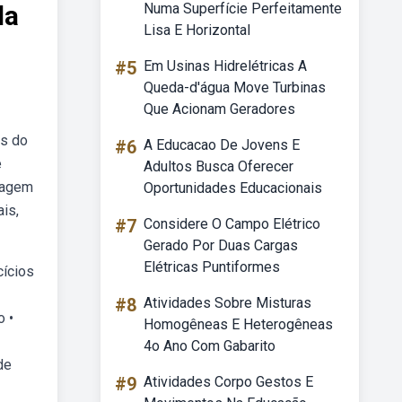
da
Numa Superfície Perfeitamente
Lisa E Horizontal
#5
Em Usinas Hidrelétricas A
Queda-d'água Move Turbinas
Que Acionam Geradores
es do
#6
A Educacao De Jovens E
e
Adultos Busca Oferecer
isagem
Oportunidades Educacionais
is,
#7
Considere O Campo Elétrico
Gerado Por Duas Cargas
Elétricas Puntiformes
cícios
#8
Atividades Sobre Misturas
o •
Homogêneas E Heterogêneas
4o Ano Com Gabarito
de
#9
Atividades Corpo Gestos E