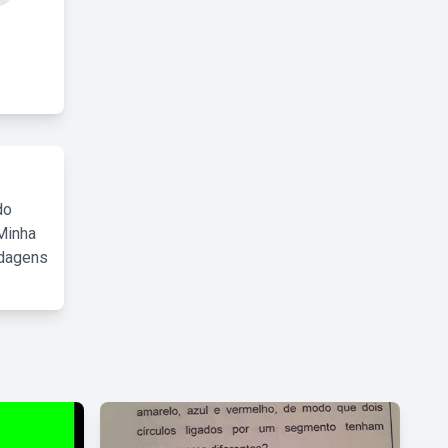
do
Minha
rdagens