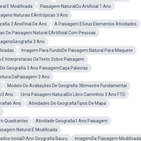
al E Modificada
Paisagem NaturalOu Artificial 1 Ano
sagens Naturais EAntrópicas 3 Ano
rafia 3 AnoFinal De Ano
A Paisagem ESeus Elementos Atividades
ras De Paisagem Natural EArtificial Com Pessoas
zagensGeografia 3 Ano
ficadas
Imagem Para FundoDe Paisagem Natural Para Maquete
a E Interpretacao DeTexto Sobre Paisagem
 De Geografia 3 Ano PaisagemCaça Palavras
eitura DaPaisagem 3 Ano
Modelo De Avaliações De Geografia 3Bimestre Fundamental
o3 Ano
Uma Paisagem NaturalDo Libro Caminhos 3 Ano FTD
rafia6 Ano
Atividades De GeografiaTipos De Mapa
Em Quadrantes
Atividade Geografia1 Ano Paisagem
isagem Natural E Modificada
stico Inicial3 Ano Geografia Bauru
ImagemDe Paisagem Modificada