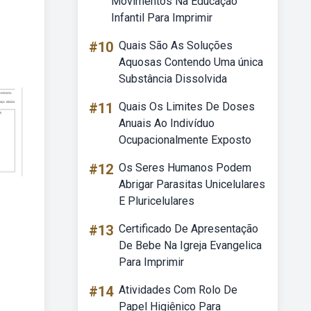
Movimentos Na Educação
Infantil Para Imprimir
#10
Quais São As Soluções
Aquosas Contendo Uma única
Substância Dissolvida
#11
Quais Os Limites De Doses
Anuais Ao Indivíduo
Ocupacionalmente Exposto
#12
Os Seres Humanos Podem
Abrigar Parasitas Unicelulares
E Pluricelulares
#13
Certificado De Apresentação
De Bebe Na Igreja Evangelica
Para Imprimir
#14
Atividades Com Rolo De
Papel Higiênico Para