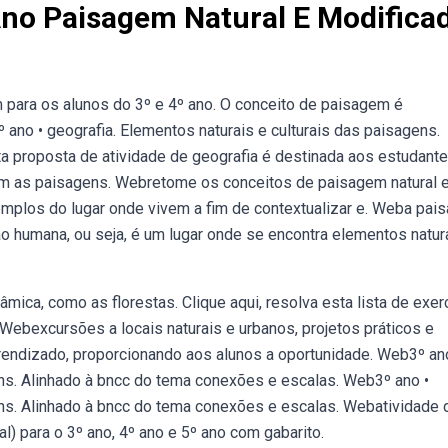
Ano Paisagem Natural E Modifica
para os alunos do 3º e 4º ano. O conceito de paisagem é
no • geografia. Elementos naturais e culturais das paisagens.
 proposta de atividade de geografia é destinada aos estudant
am as paisagens. Webretome os conceitos de paisagem natural 
exemplos do lugar onde vivem a fim de contextualizar e. Weba pa
ão humana, ou seja, é um lugar onde se encontra elementos natura
ica, como as florestas. Clique aqui, resolva esta lista de exer
Webexcursões a locais naturais e urbanos, projetos práticos e
endizado, proporcionando aos alunos a oportunidade. Web3º an
ens. Alinhado à bncc do tema conexões e escalas. Web3º ano •
ens. Alinhado à bncc do tema conexões e escalas. Webatividade 
l) para o 3º ano, 4º ano e 5º ano com gabarito.