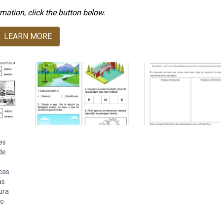
mation, click the button below.
LEARN MORE
es
de
cas
as
ura
ão