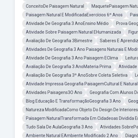
ConceitoDe Paisagem Natural
MaquetePaisagem Natur
Paisagem Natural E ModificadaExercícios 6º Anos
Pai
Atividade De Geografia 3 AnoEnsino Médio
Prova Geog
Atividade Sobre Paisagem Natural EHumanizada
Figu
Avaliação De Geografia 3Bimestre
Saberes E Aprendi
Atividades De Geografia 3 Ano Paisagens Naturais E Modi
Atividade De Geografia 3 Ano Paisagem EClima
Leitur
Avaliação De Geografia 3 AnoMateria Prima
Atividade
Avaliação De Geografia 3º AnoSobre Coleta Seletiva
L
Atividade Impressa Geografia PaisagemCultural E Natural
Atividades Paisagens3O Ano
Geografia Com Alunos D
Blog Educação E TransformaçãoGeografia 3 Ano
Geog
Natureza ModificadaComo Objeto Do Design De Interiores
Paisagem NaturalTransformada Em Cidadeoas Dividida 
Tudo Sala De AulaGeografia 3 Ano
Atividades SobrePa
Ambiente Natural EAmbiente Modificado 2 Ano
Diagnó