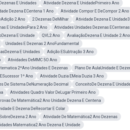
eDezenas E Unidades
Atividade Dezena E UnidadePrimeiro Ano
dade Dezena ECentena 1 Ano
Atividade Compor E DeCompor 2 Ano
eAdição 2 Ano
2 Dezenas DeMilhar
Atividade Dezena E Unidade
nas E UnidadesPara 2 Ano
Atividades Unidades Dezenas ECentenas
ãoDezena E Unidade
QVL2 Ano
AvaliaçãoDezena E Unidade 2 Ano
Unidades E Dezenas 2 AnoFundamental
masDezena E Unidades
Adição ESubtração 3 Ano
o
Atividades DeMMC 5O Ano
tematica 2ºAno Unidades E Dezenas
Plano De AulaUnidade E Deze
 ESucessor 1º Ano
Atividade Duzia EMeia Duzia 3 Ano
des De Sistema DeNumeração Decimal
ConceitoDe Dezena E Unidad
na
Atividades Quadro Valor DeLugar Primeiro Ano
rovas De Matemática2 Ano Unidade Dezena E Centena
nidade E Dezena DeRecortar E Colar
 SobreDezena 2 Ano
Atividade De Matemática2 Ano Dezenas
vidades Matematica2 Ano Dezena E Unidade