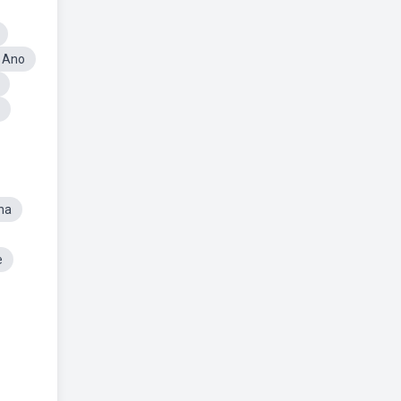
3 Ano
na
e