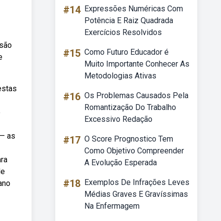
#14
Expressões Numéricas Com
Potência E Raiz Quadrada
Exercícios Resolvidos
nsão
#15
Como Futuro Educador é
e
Muito Importante Conhecer As
Metodologias Ativas
estas
#16
Os Problemas Causados Pela
Romantização Do Trabalho
o
Excessivo Redação
 — as
#17
O Score Prognostico Tem
Como Objetivo Compreender
ara
A Evolução Esperada
de
#18
Exemplos De Infrações Leves
ano
Médias Graves E Gravíssimas
Na Enfermagem