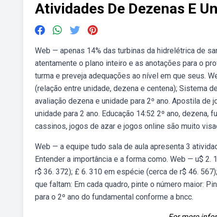
Atividades De Dezenas E U
Web — apenas 14% das turbinas da hidrelétrica de sa
atentamente o plano inteiro e as anotações para o p
turma e preveja adequações ao nível em que seus. We
(relação entre unidade, dezena e centena); Sistema 
avaliação dezena e unidade para 2º ano. Apostila de
unidade para 2 ano. Educação 14:52 2º ano, dezena, f
cassinos, jogos de azar e jogos online são muito vis
Web — a equipe tudo sala de aula apresenta 3 ativid
Entender a importância e a forma como. Web — u$ 2. 1
r$ 36. 372); £ 6. 310 em espécie (cerca de r$ 46. 5
que faltam: Em cada quadro, pinte o número maior: P
para o 2º ano do fundamental conforme a bncc.
For more infor