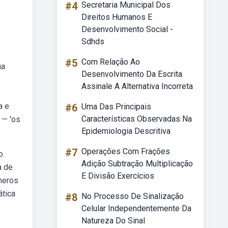
#4
Secretaria Municipal Dos
Direitos Humanos E
Desenvolvimento Social -
Sdhds
#5
Com Relação Ao
ua
Desenvolvimento Da Escrita
Assinale A Alternativa Incorreta
a e
#6
Uma Das Principais
Características Observadas Na
 — 'os
Epidemiologia Descritiva
#7
Operações Com Frações
o.
Adição Subtração Multiplicação
a de
E Divisão Exercícios
meros
ática
#8
No Processo De Sinalização
Celular Independentemente Da
Natureza Do Sinal