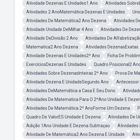
Atividade Dezenas E Unidades1 Ano
Atividades Sobr
Atividades 2 AnoMatemática Dezenas E Unidades
Uni
Atividades De Matemática2 Ano Dezena
Atividades D
Atividade Unidade DeMilhar 4 Ano
Atividades De Deze
Atividade DeDivisão 2 Ano
Atividades De Alfabetizaç
Matematica2 Ano Dezena
Atividades DezenasExatas
Atividade Dezenas E Unidades2º Ano
Ficha De Probli
ExercíciosDezenas E Unidades
Quadro Posicional2 An
Atividades Sobre DezenasInteiras 2º Ano
Prova De Ma
Atividade Dezena E UnidadeSegundo Ano
Antecessor
Atividades DeMatemática a Casa E Seu Dono
Ativida
Atividades De Matematica Para O 2ºAno Unidade E Deze
Atividades De Matemática 2º AnoForme Um Dezena
P
Quadro De ValorES Unidade E Dezena
Atividades De U
Adição 1Ano Unidade E Dezena Subtraçao
Atividades
Atividade De Matemática2 Ano Dezena E Unidade
Ati