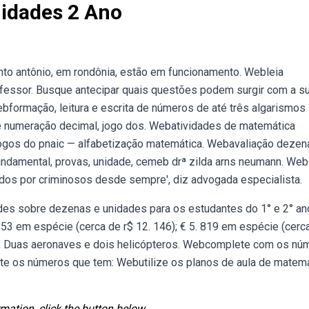
nidades 2 Ano
nto antônio, em rondônia, estão em funcionamento. Webleia
rofessor. Busque antecipar quais questões podem surgir com a s
bformação, leitura e escrita de números de até três algarismos
de numeração decimal, jogo dos. Webatividades de matemática
 jogos do pnaic — alfabetização matemática. Webavaliação dezen
undamental, provas, unidade, cemeb drª zilda arns neumann. Web
ados por criminosos desde sempre', diz advogada especialista.
ades sobre dezenas e unidades para os estudantes do 1° e 2° an
53 em espécie (cerca de r$ 12. 146); € 5. 819 em espécie (cerc
67); Duas aeronaves e dois helicópteros. Webcomplete com os nú
inte os números que tem: Webutilize os planos de aula de matem
mation, click the button below.