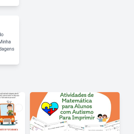
do
Minha
rdagens