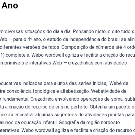
3 Ano
iversas situações do dia a dia. Pensando nisto, o site tudo s
Web — para o 4º ano, o estudo da independência do brasil se ali
e diferentes versões de fatos. Composição de números até 4 or
1) complete a. Webo wordwall agiliza e facilita a criação do rec
 imprimíveis e interativas Web — cruzadinhas com atividades
ucativas indicadas para alunos das series inicias,. Webé de
re consciência fonológica e alfabetização. Webatividade de
no fundamental. Cruzadinha envolvendo operações de soma, subt
lita a criação do recurso de ensino perfeito. Obtenha um pacote 
ocê irá encontrar algumas sugestões de atividades prontas para
lunos da educação infantil. Geografia da região nordeste.
rativas. Webo wordwall agiliza e facilita a criação do recurso 