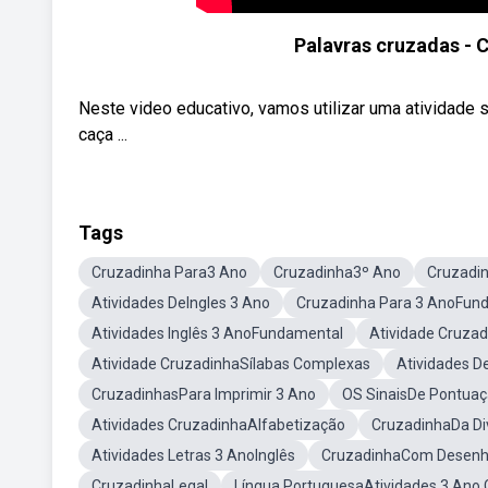
Palavras cruzadas - 
Neste video educativo, vamos utilizar uma atividade 
caça ...
Tags
Cruzadinha Para3 Ano
Cruzadinha3º Ano
Cruzadin
Atividades DeIngles 3 Ano
Cruzadinha Para 3 AnoFun
Atividades Inglês 3 AnoFundamental
Atividade Cruza
Atividade CruzadinhaSílabas Complexas
Atividades D
CruzadinhasPara Imprimir 3 Ano
OS SinaisDe Pontuaç
Atividades CruzadinhaAlfabetização
CruzadinhaDa Di
Atividades Letras 3 AnoInglês
CruzadinhaCom Desenh
CruzadinhaLegal
Língua PortuguesaAtividades 3 Ano