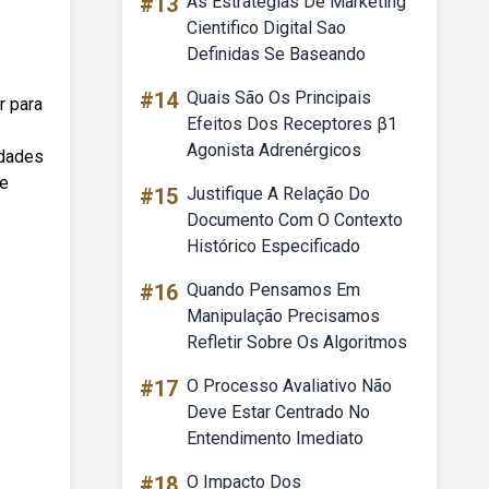
#13
As Estrategias De Marketing
Cientifico Digital Sao
Definidas Se Baseando
#14
Quais São Os Principais
r para
Efeitos Dos Receptores β1
Agonista Adrenérgicos
idades
de
#15
Justifique A Relação Do
Documento Com O Contexto
Histórico Especificado
#16
Quando Pensamos Em
Manipulação Precisamos
Refletir Sobre Os Algoritmos
#17
O Processo Avaliativo Não
Deve Estar Centrado No
Entendimento Imediato
#18
O Impacto Dos