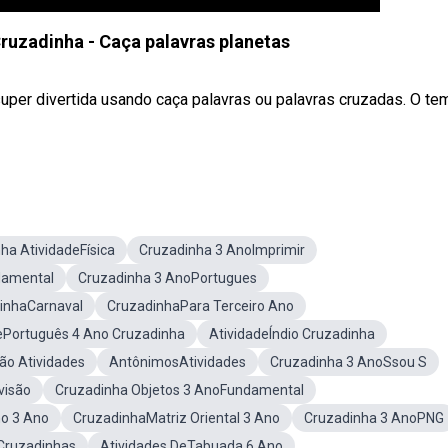
Cruzadinha - Caça palavras planetas
super divertida usando caça palavras ou palavras cruzadas. O te
ha AtividadeFísica
Cruzadinha 3 AnoImprimir
damental
Cruzadinha 3 AnoPortugues
dinhaCarnaval
CruzadinhaPara Terceiro Ano
ePortuguês 4 Ano Cruzadinha
AtividadeÍndio Cruzadinha
ão Atividades
AntônimosAtividades
Cruzadinha 3 AnoSsou S
visão
Cruzadinha Objetos 3 AnoFundamental
o 3 Ano
CruzadinhaMatriz Oriental 3 Ano
Cruzadinha 3 AnoPNG
 Cruzadinhas
Atividades DeTabuada 6 Ano