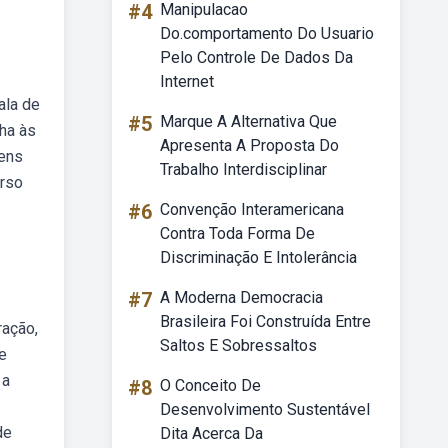
#4
Manipulacao
Do.comportamento Do Usuario
Pelo Controle De Dados Da
Internet
ala de
#5
Marque A Alternativa Que
nha às
Apresenta A Proposta Do
dens
Trabalho Interdisciplinar
urso
#6
Convenção Interamericana
Contra Toda Forma De
Discriminação E Intolerância
#7
A Moderna Democracia
Brasileira Foi Construída Entre
ração,
Saltos E Sobressaltos
de
 a
#8
O Conceito De
Desenvolvimento Sustentável
de
Dita Acerca Da