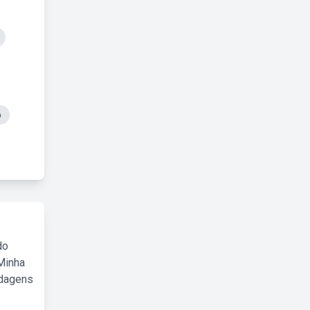
o
do
Minha
rdagens