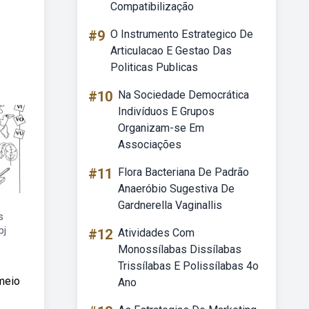
Compatibilização
#9
O Instrumento Estrategico De
Articulacao E Gestao Das
Politicas Publicas
#10
Na Sociedade Democrática
Indivíduos E Grupos
Organizam-se Em
Associações
#11
Flora Bacteriana De Padrão
Anaeróbio Sugestiva De
Gardnerella Vaginallis
s
pj
#12
Atividades Com
Monossílabas Dissílabas
Trissílabas E Polissílabas 4o
 meio
Ano