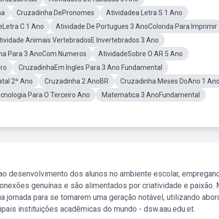
na
Cruzadinha DePronomes
Atividadea Letra S 1 Ano
eLetra C 1 Ano
Atividade De Portugues 3 AnoColorida Para Imprimir
tividade Animais VertebradosE Invertebrados 3 Ano
ha Para 3 AnoCom Numeros
AtividadeSobre O AR 5 Ano
ro
CruzadinhaEm Ingles Para 3 Ano Fundamental
tal 2º Ano
Cruzadinha 2 AnoBR
Cruzadinha Meses DoAno 1 An
nologia Para O Terceiro Ano
Matematica 3 AnoFundamental
 ao desenvolvimento dos alunos no ambiente escolar, empregan
nexões genuínas e são alimentados por criatividade e paixão. 
a jornada para se tornarem uma geração notável, utilizando abo
ipais instituições acadêmicas do mundo - dsw.aau.edu.et.