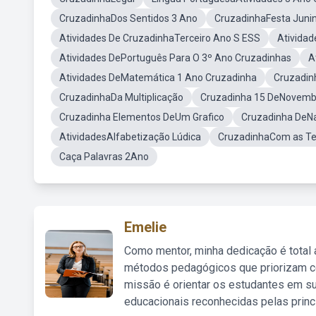
CruzadinhaDos Sentidos 3 Ano
CruzadinhaFesta Juni
Atividades De CruzadinhaTerceiro Ano S ESS
Atividad
Atividades DePortuguês Para O 3º Ano Cruzadinhas
A
Atividades DeMatemática 1 Ano Cruzadinha
Cruzadin
CruzadinhaDa Multiplicação
Cruzadinha 15 DeNovemb
Cruzadinha Elementos DeUm Grafico
Cruzadinha DeNa
AtividadesAlfabetização Lúdica
CruzadinhaCom as Tec
Caça Palavras 2Ano
Emelie
Como mentor, minha dedicação é total
métodos pedagógicos que priorizam co
missão é orientar os estudantes em su
educacionais reconhecidas pelas princ