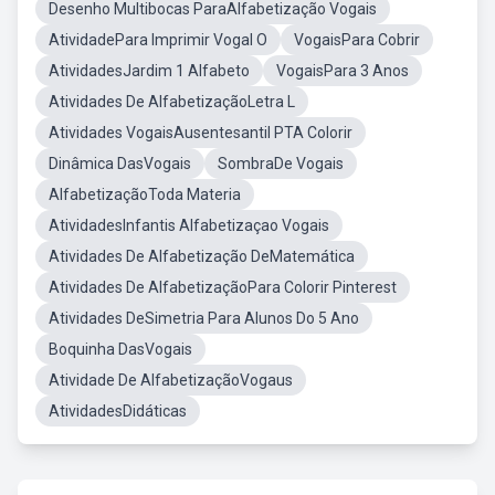
Desenho Multibocas ParaAlfabetização Vogais
AtividadePara Imprimir Vogal O
VogaisPara Cobrir
AtividadesJardim 1 Alfabeto
VogaisPara 3 Anos
Atividades De AlfabetizaçãoLetra L
Atividades VogaisAusentesantil PTA Colorir
Dinâmica DasVogais
SombraDe Vogais
AlfabetizaçãoToda Materia
AtividadesInfantis Alfabetizaçao Vogais
Atividades De Alfabetização DeMatemática
Atividades De AlfabetizaçãoPara Colorir Pinterest
Atividades DeSimetria Para Alunos Do 5 Ano
Boquinha DasVogais
Atividade De AlfabetizaçãoVogaus
AtividadesDidáticas