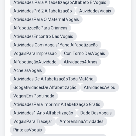
Atividades Para AlfabetizaçãoAlfabeto E Vogais
AtividadesPré 2 Alfabetização
AtividadesVigais
AtividadesPara O Maternal Vogais
AlfabetizaçãoPara Crianças
AtividadesEncontro Das Vogais
Atividades Com Vogais1ºano Alfabetização
VogaisPara Impressão
Con Torno DasVogais
AlfabetiaçãoAtividade
Atividades4 Anos
Ache asVogais
Atividades De AlfabetizaçãoToda Matéria
GoogatividadesDe Alfabetização
AtividadesAeiou
VogaisEm Pontilhado
AtividadesPara Imprimir Alfabetização Grátis
Atividades1 Ano Alfabetização
Dado DasVogais
VogaisPara Tracejar
AmorensinaAtividades
Pinte asVogais