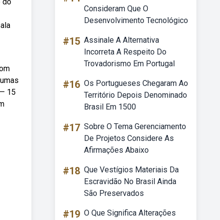
o do
Consideram Que O
Desenvolvimento Tecnológico
ala
#15
Assinale A Alternativa
Incorreta A Respeito Do
Trovadorismo Em Portugal
com
lgumas
#16
Os Portugueses Chegaram Ao
 — 15
Território Depois Denominado
em
Brasil Em 1500
#17
Sobre O Tema Gerenciamento
De Projetos Considere As
Afirmações Abaixo
#18
Que Vestígios Materiais Da
Escravidão No Brasil Ainda
São Preservados
#19
O Que Significa Alterações