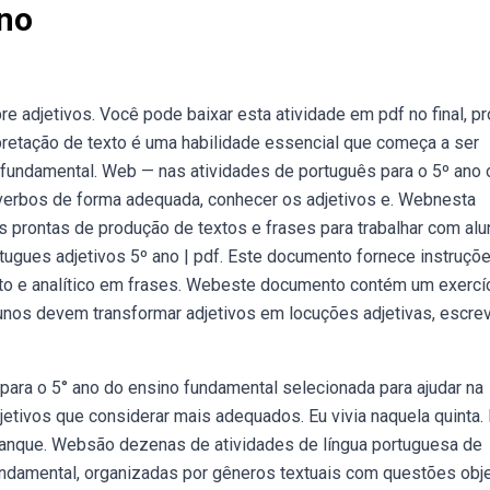
Ano
re adjetivos. Você pode baixar esta atividade em pdf no final, pr
rpretação de texto é uma habilidade essencial que começa a ser
 fundamental. Web — nas atividades de português para o 5º ano 
ar verbos de forma adequada, conhecer os adjetivos e. Webnesta
prontas de produção de textos e frases para trabalhar com al
tugues adjetivos 5º ano | pdf. Este documento fornece instruçõ
uto e analítico em frases. Webeste documento contém um exercí
nos devem transformar adjetivos em locuções adjetivas, escre
 para o 5° ano do ensino fundamental selecionada para ajudar na
tivos que considerar mais adequados. Eu vivia naquela quinta. 
nque. Websão dezenas de atividades de língua portuguesa de
fundamental, organizadas por gêneros textuais com questões obje