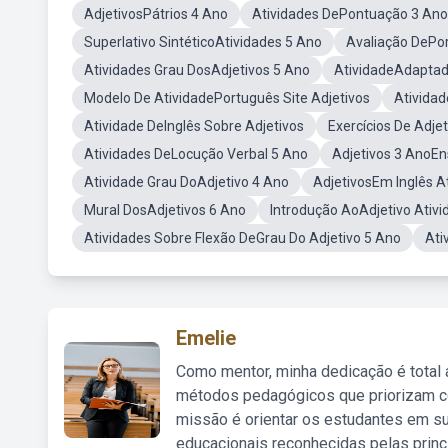
AdjetivosPátrios 4 Ano
Atividades DePontuação 3 Ano
Superlativo SintéticoAtividades 5 Ano
Avaliação DePo
Atividades Grau DosAdjetivos 5 Ano
AtividadeAdaptad
Modelo De AtividadePortuguês Site Adjetivos
Atividad
Atividade DeInglês Sobre Adjetivos
Exercícios De Adje
Atividades DeLocução Verbal 5 Ano
Adjetivos 3 AnoE
Atividade Grau DoAdjetivo 4 Ano
AdjetivosEm Inglês A
Mural DosAdjetivos 6 Ano
Introdução AoAdjetivo Ativ
Atividades Sobre Flexão DeGrau Do Adjetivo 5 Ano
Ati
Emelie
Como mentor, minha dedicação é total
métodos pedagógicos que priorizam co
missão é orientar os estudantes em su
educacionais reconhecidas pelas princ