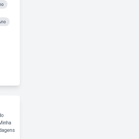
mo
Ano
do
Minha
rdagens