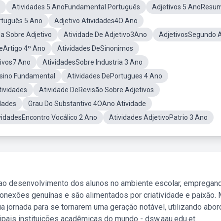
Atividades 5 AnoFundamental Português
Adjetivos 5 AnoResu
rtuguês 5 Ano
Adjetivo Atividades4O Ano
a Sobre Adjetivo
Atividade De Adjetivo3Ano
AdjetivosSegundo 
eArtigo 4º Ano
Atividades DeSinonimos
tivos7 Ano
AtividadesSobre Industria 3 Ano
nsino Fundamental
Atividades DePortugues 4 Ano
tividades
Atividade DeRevisão Sobre Adjetivos
idades
Grau Do Substantivo 4OAno Atividade
vidadesEncontro Vocálico 2 Ano
Atividades AdjetivoPatrio 3 Ano
 ao desenvolvimento dos alunos no ambiente escolar, empregan
nexões genuínas e são alimentados por criatividade e paixão. 
a jornada para se tornarem uma geração notável, utilizando abo
ipais instituições acadêmicas do mundo - dsw.aau.edu.et.