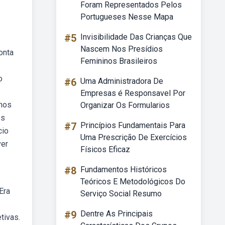
Foram Representados Pelos
Portugueses Nesse Mapa
#5
Invisibilidade Das Crianças Que
Nascem Nos Presídios
onta
Femininos Brasileiros
o
#6
Uma Administradora De
Empresas é Responsavel Por
unos
Organizar Os Formularios
es
#7
Princípios Fundamentais Para
cio
Uma Prescrição De Exercícios
ver
Físicos Eficaz
#8
Fundamentos Históricos
Teóricos E Metodológicos Do
Era
Serviço Social Resumo
#9
Dentre As Principais
tivas.