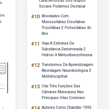
Características Dos Grupos
no
Sociais Podemos Destacar
bre
#10
Atividades Com
s.
Monossílabas Dissílabas
Trissílabas E Polissílabas 4o
Ano
#11
Veja A Estrutura Da
Substância Denominada 2
Hidroxi 4 Metoxibenzofenona
#12
Transtornos Da Aprendizagem
Abordagem Neurobiológica E
Multidisciplinar
#13
Cite Três Funções Das
Câmaras Municipais Nas
Principais Vilas Coloniais
#14
Autores Como Chandler 1995