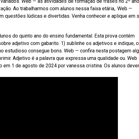
variados. Web — as atividades de formação de frases no 2º an
ação. Ao trabalharmos com alunos nessa faixa etária,. Web —
com questões lúdicas e divertidas. Venha conhecer e aplique em s
lunos do quinto ano do ensino fundamental. Esta prova contém
bre adjetivo com gabarito. 1) sublinhe os adjetivos e indique, 
luno estudioso consegue bons. Web — confira nesta postagem a
primir. Adjetivo é a palavra que expressa uma qualidade ou. Web
ado em 1 de agosto de 2024 por vanessa cristina. Os alunos dev