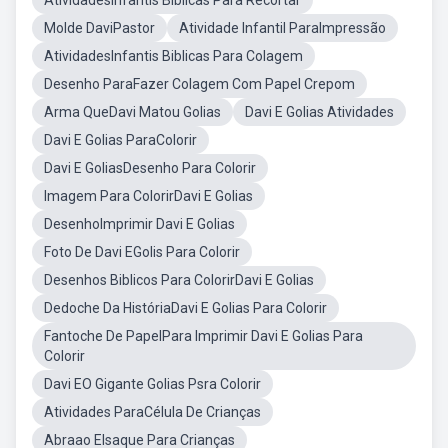
AtividadesInfantis Biblicas Para Recortar
Molde DaviPastor
Atividade Infantil ParaImpressão
AtividadesInfantis Biblicas Para Colagem
Desenho ParaFazer Colagem Com Papel Crepom
Arma QueDavi Matou Golias
Davi E Golias Atividades
Davi E Golias ParaColorir
Davi E GoliasDesenho Para Colorir
Imagem Para ColorirDavi E Golias
DesenhoImprimir Davi E Golias
Foto De Davi EGolis Para Colorir
Desenhos Biblicos Para ColorirDavi E Golias
Dedoche Da HistóriaDavi E Golias Para Colorir
Fantoche De PapelPara Imprimir Davi E Golias Para
Colorir
Davi EO Gigante Golias Psra Colorir
Atividades ParaCélula De Crianças
Abraao EIsaque Para Crianças