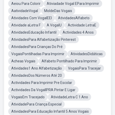
Aeiou Para Colorir
Ativiadade Vogal EPara Imprimir
AatividadeVogal
MoldeDas Vogais
Atividades Com VogalEEI
AtividadesAlfabeto
Atividade aLetra F
A VogalU
Actividade LetraE
AtividadesEducação Infantil
Actividades 4 Anos
AtividadesPara Alfabetização Pinterest
AtividadesPara Crianças Do Pré
VogaisPontilhadas Para Imprimir
AtividadesDidáticas
Acheas Vogais
Alfabeto Pontilhado Para Imprimir
Atividades1 Ano Alfabetização
VogaisPara Tracejar
AtividadesDos Números Até 20
Actividades Para Imprimir Pre Escolar
Actividades Da VogalIPRA Pintar E Ligar
VogaisEm Tracejado
AtividadeLetra C 1 Ano
AtividadePara Criança Especial
AtividadesPara Educação Infantil 5 Anos Vogais