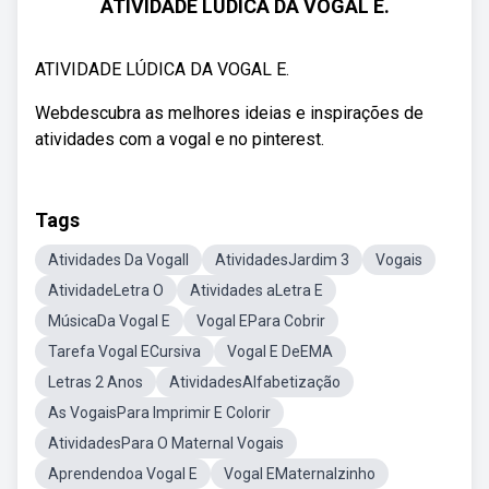
ATIVIDADE LÚDICA DA VOGAL E.
ATIVIDADE LÚDICA DA VOGAL E.
Webdescubra as melhores ideias e inspirações de
atividades com a vogal e no pinterest.
Tags
Atividades Da VogalI
AtividadesJardim 3
Vogais
AtividadeLetra O
Atividades aLetra E
MúsicaDa Vogal E
Vogal EPara Cobrir
Tarefa Vogal ECursiva
Vogal E DeEMA
Letras 2 Anos
AtividadesAlfabetização
As VogaisPara Imprimir E Colorir
AtividadesPara O Maternal Vogais
Aprendendoa Vogal E
Vogal EMaternalzinho