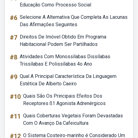
Educação Como Processo Social
#6
Selecione A Alternativa Que Completa As Lacunas
Das Afirmações Seguintes
#7
Direitos De Imóvel Obtido Em Programa
Habitacional Podem Ser Partilhados
#8
Atividades Com Monossílabas Dissílabas
Trissílabas E Polissílabas 4o Ano
#9
Qual A Principal Característica Da Linguagem
Estética De Alberto Caeiro
#10
Quais São Os Principais Efeitos Dos
Receptores ß1 Agonista Adrenérgicos
#11
Quais Coberturas Vegetais Foram Devastadas
Com O Avanço Da Cafeicultura
#12
O Sistema Costeiro-marinho é Considerado Um