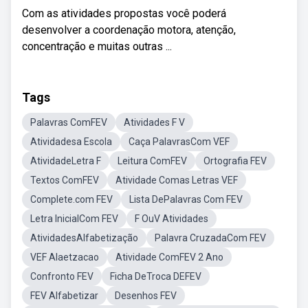
Com as atividades propostas você poderá
desenvolver a coordenação motora, atenção,
concentração e muitas outras ...
Tags
Palavras ComFEV
Atividades F V
Atividadesa Escola
Caça PalavrasCom VEF
AtividadeLetra F
Leitura ComFEV
Ortografia FEV
Textos ComFEV
Atividade Comas Letras VEF
Complete.com FEV
Lista DePalavras Com FEV
Letra InicialCom FEV
F OuV Atividades
AtividadesAlfabetização
Palavra CruzadaCom FEV
VEF Alaetzacao
Atividade ComFEV 2 Ano
Confronto FEV
Ficha DeTroca DEFEV
FEV Alfabetizar
Desenhos FEV