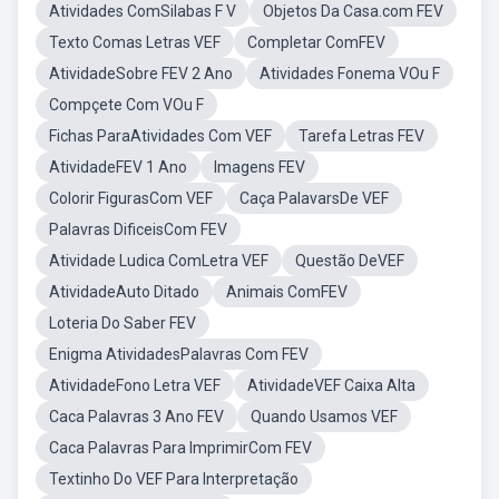
Atividades ComSilabas F V
Objetos Da Casa.com FEV
Texto Comas Letras VEF
Completar ComFEV
AtividadeSobre FEV 2 Ano
Atividades Fonema VOu F
Compçete Com VOu F
Fichas ParaAtividades Com VEF
Tarefa Letras FEV
AtividadeFEV 1 Ano
Imagens FEV
Colorir FigurasCom VEF
Caça PalavarsDe VEF
Palavras DificeisCom FEV
Atividade Ludica ComLetra VEF
Questão DeVEF
AtividadeAuto Ditado
Animais ComFEV
Loteria Do Saber FEV
Enigma AtividadesPalavras Com FEV
AtividadeFono Letra VEF
AtividadeVEF Caixa Alta
Caca Palavras 3 Ano FEV
Quando Usamos VEF
Caca Palavras Para ImprimirCom FEV
Textinho Do VEF Para Interpretação