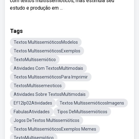
com textos multissemióticos, mas estimula seu
estudo e produção em ...
Tags
Textos MultissemióticosModelos
Textos MultissemióticosExemplos
TextoMultissemiótico
Atividades Com TextosMultimodais
Textos MultissemióticosPara Imprimir
TextosMultissemeoticos
Atividades Sobre TextosMultimodais
Ef12lp02Atividades
Textos MultissemióticosImagens
FabulasAtividades
Tipos DeMultissemióticos
Jogos DeTextos Multissemióticos
Textos MultissemióticosExemplos Memes
TextoMultisemiótico