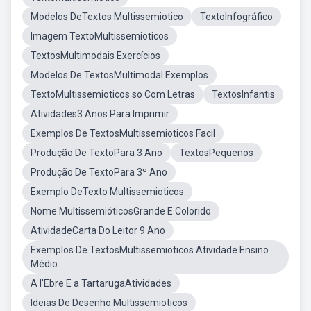
Modelos DeTextos Multissemiotico
TextoInfográfico
Imagem TextoMultissemioticos
TextosMultimodais Exercícios
Modelos De TextosMultimodal Exemplos
TextoMultissemioticos so Com Letras
TextosInfantis
Atividades3 Anos Para Imprimir
Exemplos De TextosMultissemioticos Facil
Produção De TextoPara 3 Ano
TextosPequenos
Produção De TextoPara 3º Ano
Exemplo DeTexto Multissemioticos
Nome MultissemióticosGrande E Colorido
AtividadeCarta Do Leitor 9 Ano
Exemplos De TextosMultissemioticos Atividade Ensino
Médio
A l'Ebre E a TartarugaAtividades
Ideias De Desenho Multissemioticos