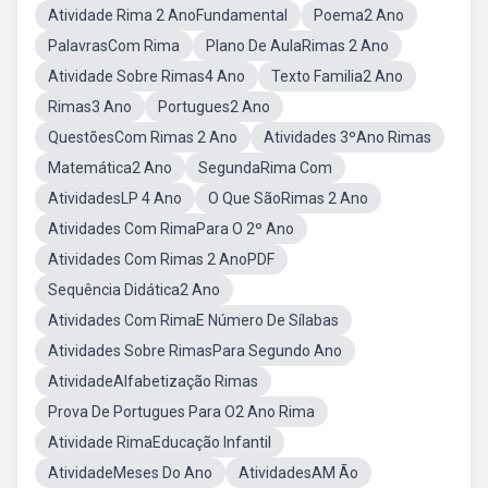
Atividade Rima 2 AnoFundamental
Poema2 Ano
PalavrasCom Rima
Plano De AulaRimas 2 Ano
Atividade Sobre Rimas4 Ano
Texto Familia2 Ano
Rimas3 Ano
Portugues2 Ano
QuestõesCom Rimas 2 Ano
Atividades 3ºAno Rimas
Matemática2 Ano
SegundaRima Com
AtividadesLP 4 Ano
O Que SãoRimas 2 Ano
Atividades Com RimaPara O 2º Ano
Atividades Com Rimas 2 AnoPDF
Sequência Didática2 Ano
Atividades Com RimaE Número De Sílabas
Atividades Sobre RimasPara Segundo Ano
AtividadeAlfabetização Rimas
Prova De Portugues Para O2 Ano Rima
Atividade RimaEducação Infantil
AtividadeMeses Do Ano
AtividadesAM Ão