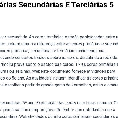
rias Secundárias E Terciárias 5
 cor secundária. As cores terciárias estarão posicionadas entre
artes, relembramos a diferença entre as cores primárias e secund
ores primárias, secundárias e terciárias conhecendo suas
evendo conceitos básicos sobre as cores, discutindo a roda de
primeira prova sobre o estudo das cores. 1 º as cores primárias 
uras ou seja não. Webeste documento fornece atividades para
os do 5o ano. As atividades incluem identificar as cores primári
ê escolher a partir da grande gama de vermelhos, azuis e amar
secundárias 5º ano. Exploração das cores com tintas naturais: O
es primárias nas composições. Relembre aos estudantes que a
ecundária. Webatividades de arte cores primárias, secundárias 