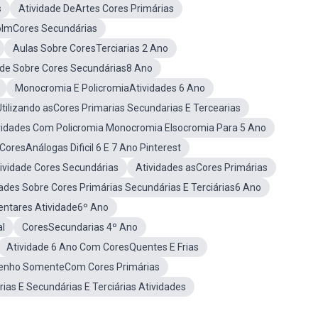
s
Atividade DeArtes Cores Primárias
olmCores Secundárias
Aulas Sobre CoresTerciarias 2 Ano
ade Sobre Cores Secundárias8 Ano
Monocromia E PolicromiaAtividades 6 Ano
Utilizando asCores Primarias Secundarias E Tercearias
vidades Com Policromia Monocromia EIsocromia Para 5 Ano
CoresAnálogas Dificil 6 E 7 Ano Pinterest
ividade Cores Secundárias
Atividades asCores Primárias
dades Sobre Cores Primárias Secundárias E Terciárias6 Ano
ntares Atividade6º Ano
al
CoresSecundarias 4º Ano
Atividade 6 Ano Com CoresQuentes E Frias
senho SomenteCom Cores Primárias
ias E Secundárias E Terciárias Atividades