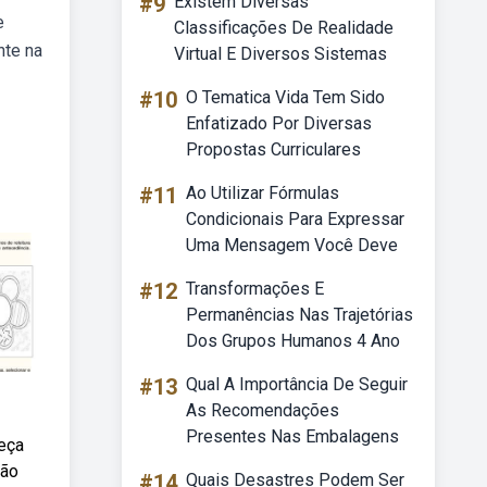
#9
Existem Diversas
e
Classificações De Realidade
nte na
Virtual E Diversos Sistemas
#10
O Tematica Vida Tem Sido
Enfatizado Por Diversas
Propostas Curriculares
#11
Ao Utilizar Fórmulas
Condicionais Para Expressar
Uma Mensagem Você Deve
#12
Transformações E
Permanências Nas Trajetórias
Dos Grupos Humanos 4 Ano
#13
Qual A Importância De Seguir
As Recomendações
Presentes Nas Embalagens
heça
São
#14
Quais Desastres Podem Ser