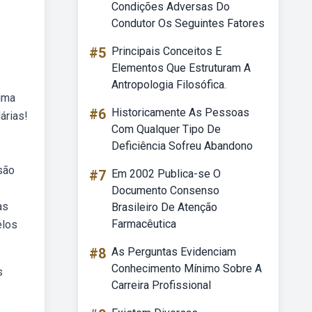
Condições Adversas Do
Condutor Os Seguintes Fatores
#5
Principais Conceitos E
Elementos Que Estruturam A
Antropologia Filosófica.
 uma
#6
Historicamente As Pessoas
árias!
Com Qualquer Tipo De
Deficiência Sofreu Abandono
são
#7
Em 2002 Publica-se O
Documento Consenso
as
Brasileiro De Atenção
Farmacêutica
elos
#8
As Perguntas Evidenciam
Conhecimento Mínimo Sobre A
s
Carreira Profissional
e