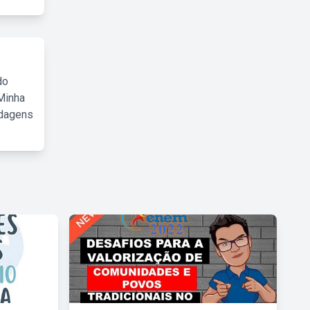
do
Minha
rdagens