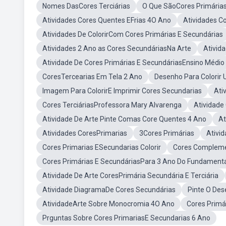
Nomes DasCores Terciárias
O Que SãoCores Primária
Atividades Cores Quentes EFrias 4O Ano
Atividades C
Atividades De ColorirCom Cores Primárias E Secundárias
Atividades 2 Ano as Cores SecundáriasNa Arte
Ativid
Atividade De Cores Primárias E SecundáriasEnsino Médio
CoresTercearias Em Tela 2 Ano
Desenho Para Colorir 
Imagem Para ColorirE Imprimir Cores Secundarias
Ati
Cores TerciáriasProfessora Mary Alvarenga
Atividade 
Atividade De Arte Pinte Comas Core Quentes 4 Ano
At
Atividades CoresPrimarias
3Cores Primárias
Ativi
Cores Primarias ESecundarias Colorir
Cores Compleme
Cores Primárias E SecundáriasPara 3 Ano Do Fundament
Atividade De Arte CoresPrimária Secundária E Terciária
Atividade DiagramaDe Cores Secundárias
Pinte O De
AtividadeArte Sobre Monocromia 4O Ano
Cores Primár
Prguntas Sobre Cores PrimariasE Secundarias 6 Ano