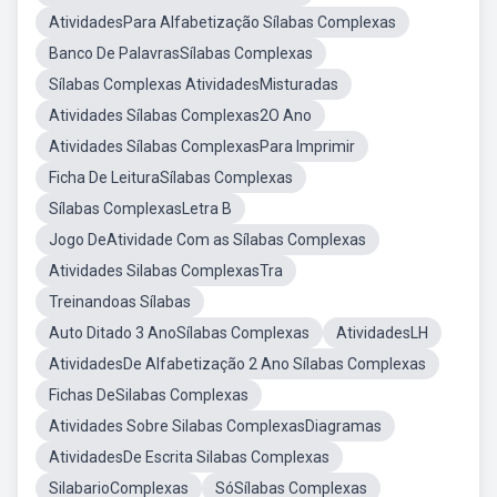
AtividadesPara Alfabetização Sílabas Complexas
Banco De PalavrasSílabas Complexas
Sílabas Complexas AtividadesMisturadas
Atividades Sílabas Complexas2O Ano
Atividades Sílabas ComplexasPara Imprimir
Ficha De LeituraSílabas Complexas
Sílabas ComplexasLetra B
Jogo DeAtividade Com as Sílabas Complexas
Atividades Silabas ComplexasTra
Treinandoas Sílabas
Auto Ditado 3 AnoSílabas Complexas
AtividadesLH
AtividadesDe Alfabetização 2 Ano Sílabas Complexas
Fichas DeSilabas Complexas
Atividades Sobre Silabas ComplexasDiagramas
AtividadesDe Escrita Silabas Complexas
SilabarioComplexas
SóSílabas Complexas