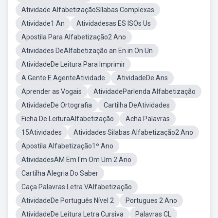
Atividade AlfabetizaçãoSílabas Complexas
Atividade1 An
Atividadesas ES ISOs Us
Apostila Para Alfabetização2 Ano
Atividades DeAlfabetização an En in On Un
AtividadeDe Leitura Para Imprimir
A Gente E AgenteAtividade
AtividadeDe Ans
Aprender as Vogais
AtividadeParlenda Alfabetização
AtividadeDe Ortografia
Cartilha DeAtividades
Ficha De LeituraAlfabetização
Acha Palavras
15Atividades
Atividades Silabas Alfabetização2 Ano
Apostila Alfabetização1º Ano
AtividadesAM Em I'm Om Um 2 Ano
Cartilha Alegria Do Saber
Caça Palavras Letra VAlfabetização
AtividadeDe Português Nível 2
Portugues 2 Ano
AtividadeDe Leitura Letra Cursiva
Palavras CL