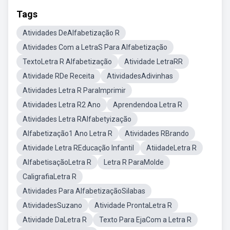
Tags
Atividades DeAlfabetização R
Atividades Com a LetraS Para Alfabetização
TextoLetra R Alfabetização
Atividade LetraRR
Atividade RDe Receita
AtividadesAdivinhas
Atividades Letra R ParaImprimir
Atividades Letra R2 Ano
Aprendendoa Letra R
Atividades Letra RAlfabetyização
Alfabetização1 Ano Letra R
Atividades RBrando
Atividade Letra REducação Infantil
AtiidadeLetra R
AlfabetisaçãoLetra R
Letra R ParaMolde
CaligrafiaLetra R
Atividades Para AlfabetizaçãoSilabas
AtividadesSuzano
Atividade ProntaLetra R
Atividade DaLetra R
Texto Para EjaCom a Letra R