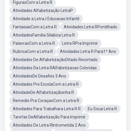
FigurasCom a Letra R
Atividades Alfabetização LetraP
Atividade a LetraJ Educacao Infantil
FantasiasCom a Letra R
Atividades Letra RPontilhado
AtividadesFamilia Silabica Letra R
PalavrasCom a Letra R
Letra RPra Imprimir
RubricaCom a Letra R
Atividades Letra R Para1º Ano
Atividades De AlfabetizaçãoDitado Recortado
Atividades Da Letra RAlfabetizacao Coloridas
AtividadesDe Desafios 3 Ano
Atividades Pre EscolaCom a Letra R
AtividadeDe Alfabetizaçãoinha R
Remedio Pra CoraçaoCom a Letra R
Atividades Para Trabalhara Letra R R
Eu Soua Letra R
Tarefas DeAlfabetização Para Imprimir
Atividades De Letra RIntrometida 2 Ano