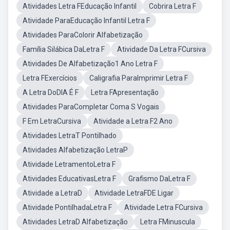
Atividades Letra FEducação Infantil
Cobrira Letra F
Atividade ParaEducação Infantil Letra F
Atividades ParaColorir Alfabetização
Família Silábica DaLetra F
Atividade Da Letra FCursiva
Atividades De Alfabetização1 Ano Letra F
Letra FExercícios
Caligrafia ParaImprimir Letra F
A Letra DoDIA É F
Letra FApresentação
Atividades ParaCompletar Coma S Vogais
F Em LetraCursiva
Atividade a Letra F2 Ano
Atividades LetraT Pontilhado
Atividades Alfabetização LetraP
Atividade LetramentoLetra F
Atividades EducativasLetra F
Grafismo DaLetra F
Atividade a LetraD
Atividade LetraFDE Ligar
Atividade PontilhadaLetra F
Atividade Letra FCursiva
Atividades LetraD Alfabetização
Letra FMinuscula