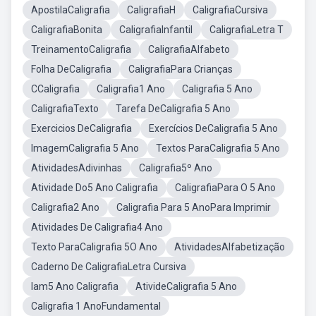
ApostilaCaligrafia
CaligrafiaH
CaligrafiaCursiva
CaligrafiaBonita
CaligrafiaInfantil
CaligrafiaLetra T
TreinamentoCaligrafia
CaligrafiaAlfabeto
Folha DeCaligrafia
CaligrafiaPara Crianças
CCaligrafia
Caligrafia1 Ano
Caligrafia 5 Ano
CaligrafiaTexto
Tarefa DeCaligrafia 5 Ano
Exercicios DeCaligrafia
Exercícios DeCaligrafia 5 Ano
ImagemCaligrafia 5 Ano
Textos ParaCaligrafia 5 Ano
AtividadesAdivinhas
Caligrafia5º Ano
Atividade Do5 Ano Caligrafia
CaligrafiaPara O 5 Ano
Caligrafia2 Ano
Caligrafia Para 5 AnoPara Imprimir
Atividades De Caligrafia4 Ano
Texto ParaCaligrafia 5O Ano
AtividadesAlfabetização
Caderno De CaligrafiaLetra Cursiva
Iam5 Ano Caligrafia
AtivideCaligrafia 5 Ano
Caligrafia 1 AnoFundamental