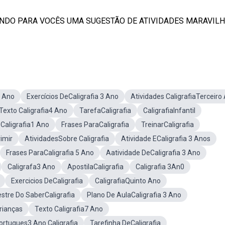
NDO PARA VOCÊS UMA SUGESTÃO DE ATIVIDADES MARAVIL
3 Ano
Exercícios DeCaligrafia 3 Ano
Atividades CaligrafiaTerceiro
Texto Caligrafia4 Ano
TarefaCaligrafia
CaligrafiaInfantil
Caligrafia1 Ano
Frases ParaCaligrafia
TreinarCaligrafia
imir
AtividadesSobre Caligrafia
Atividade ECaligrafia 3 Anos
Frases ParaCaligrafia 5 Ano
Aatividade DeCaligrafia 3 Ano
Caligrafa3 Ano
ApostilaCaligrafia
Caligrafia 3An0
Exercicios DeCaligrafia
CaligrafiaQuinto Ano
stre Do SaberCaligrafia
Plano De AulaCaligrafia 3 Ano
rianças
Texto Caligrafia7 Ano
ortugues3 Ano Caligrafia
Tarefinha DeCaligrafia