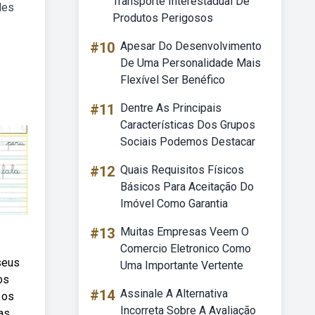
Transporte Interestadual De
des
Produtos Perigosos
#10
Apesar Do Desenvolvimento
De Uma Personalidade Mais
Flexível Ser Benéfico
#11
Dentre As Principais
Características Dos Grupos
Sociais Podemos Destacar
#12
Quais Requisitos Físicos
Básicos Para Aceitação Do
Imóvel Como Garantia
#13
Muitas Empresas Veem O
Comercio Eletronico Como
seus
Uma Importante Vertente
os
#14
Assinale A Alternativa
 os
Incorreta Sobre A Avaliação
as