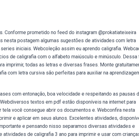
is. Conforme prometido no feed do instagram @prokatiateixeira
mos nesta postagem algumas sugestões de atividades com letra
s series iniciais. Webcoleção assim eu aprendo caligrafia. Webc
cícios de caligrafia com o alfabeto maiúsculo e minúsculo. Dessa
ra imprimir, todas as letras e diversas frases. Monte gratuitame
afia com letra cursiva são perfeitas para auxiliar na aprendizage
e frases com entonação, boa velocidade e respeitando as pausas 
e. Webdiversos textos em pdf estão disponíveis na internet para
uer tela você consegue abrir os documentos e. Webconfira nesta
primir e aplicar em seus alunos. Excelentes atividades, disponív
o importante e pensando nisso separamos diversas atividades e
tividades de caligrafia 3 ano para imprimir e usar com criança