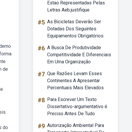
Estao Representadas Pelas
Letras Aeb.justifique
#5
As Bicicletas Deverão Ser
Dotadas Dos Seguintes
Equipamentos Obrigatórios:
aderno
#6
A Busca De Produtividade
 forma
Competitividade E Diferenciais
nte
Em Uma Organização
m de
#7
Que Razões Levam Esses
Continentes A Apresentar
Percentuais Mais Elevados
de
#8
Para Escrever Um Texto
Dissertativo-argumentativo é
eis
Preciso Antes De Tudo
#9
Autorização Ambiental Para
s do