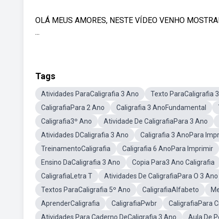
OLÁ MEUS AMORES, NESTE VÍDEO VENHO MOSTRA
...
Tags
Atividades ParaCaligrafia 3 Ano
Texto ParaCaligrafia 
CaligrafiaPara 2 Ano
Caligrafia 3 AnoFundamental
Caligrafia3º Ano
Atividade De CaligrafiaPara 3 Ano
Atividades DCaligrafia 3 Ano
Caligrafia 3 AnoPara Impr
TreinamentoCaligrafia
Caligrafia 6 AnoPara Imprimir
Ensino DaCaligrafia 3 Ano
Copia Para3 Ano Caligrafia
CaligrafiaLetra T
Atividades De CaligrafiaPara O 3 Ano
Textos ParaCaligrafia 5º Ano
CaligrafiaAlfabeto
Me
AprenderCaligrafia
CaligrafiaPwbr
CaligrafiaPara C
Atividades Para Caderno DeCaligrafia 3 Ano
Aula De P