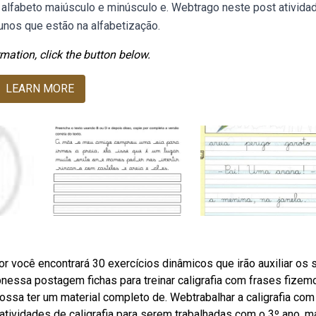
 o alfabeto maiúsculo e minúsculo e. Webtrago neste post ativida
alunos que estão na alfabetização.
mation, click the button below.
LEARN MORE
r você encontrará 30 exercícios dinâmicos que irão auxiliar os 
nessa postagem fichas para treinar caligrafia com frases fizem
ossa ter um material completo de. Webtrabalhar a caligrafia com
 atividades de caligrafia para serem trabalhadas com o 3º ano, m