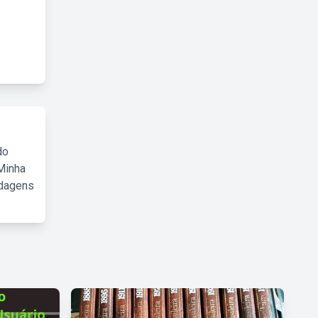
do
Minha
rdagens