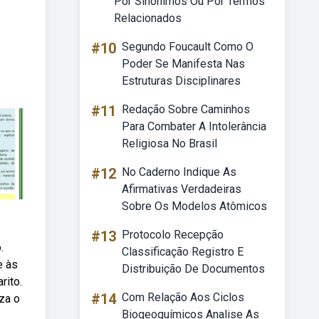
Por Sinônimos Ou Por Termos
Relacionados
#10
Segundo Foucault Como O
Poder Se Manifesta Nas
Estruturas Disciplinares
#11
Redação Sobre Caminhos
Para Combater A Intolerância
Religiosa No Brasil
#12
No Caderno Indique As
Afirmativas Verdadeiras
Sobre Os Modelos Atômicos
#13
Protocolo Recepção
.
Classificação Registro E
e às
Distribuição De Documentos
rito.
#14
Com Relação Aos Ciclos
za o
Biogeoquímicos Analise As