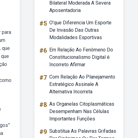
Bilateral Moderada A Severa
Aposentadoria
#5
O'que Diferencia Um Esporte
De Invasão Das Outras
 para
Modalidades Esportivas
 um
, que
#6
Em Relação Ao Fenômeno Do
 que
Constitucionalismo Digital é
ação
Incorreto Afirmar
#7
Com Relação Ao Planejamento
 como
Estratégico Assinale A
Alternativa Incorreta
#8
As Organelas Citoplasmáticas
e
Desempenham Nas Células
Importantes Funções
igos”
#9
Substitua As Palavras Grifadas
ma