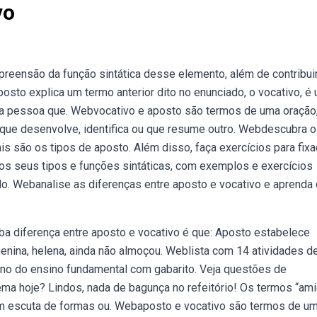
vo
reensão da função sintática desse elemento, além de contribuir
posto explica um termo anterior dito no enunciado, o vocativo, é
a pessoa que. Webvocativo e aposto são termos de uma oração
ue desenvolve, identifica ou que resume outro. Webdescubra o
ais são os tipos de aposto. Além disso, faça exercícios para fix
os seus tipos e funções sintáticas, com exemplos e exercícios
o. Webanalise as diferenças entre aposto e vocativo e aprenda
a diferença entre aposto e vocativo é que: Aposto estabelece
menina, helena, ainda não almoçou. Weblista com 14 atividades d
 ano do ensino fundamental com gabarito. Veja questões de
nema hoje? Lindos, nada de bagunça no refeitório! Os termos “am
quem escuta de formas ou. Webaposto e vocativo são termos de u