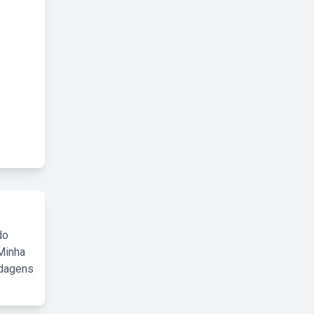
do
Minha
rdagens