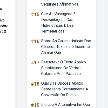
Seguintes Afirmativas
do
#15
Cite As Vantagens E
Desvantagens Das
lva
Hidrelétricas E Das
sobre
Termelétricas
a 20
#16
Sobre As Características Dos
Gêneros Textuais é Incorreto
Afirmar Que
#17
Reescreva O Texto Abaixo
Substituindo Os Verbos
Grifados Pelo Passado
#18
Qual Das Opções Abaixo
Representa Corretamente A
Conversão Do Radical
#19
Indique A Alternativa Em Que