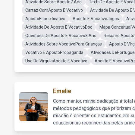
Atividade Sobre Aposto7 Ano
TextoDe Aposto E Vocat
Cartaz ComAposto E Vocativo
Atividade De Aposto E V
ApostoEspecificativo
Aposto E VocativoJogos
Ativ
Atividade De Aposto E VocativoDoc
Mapa ConceitualVo
Questões De Aposto E Vocativo8 Ano
Resumo Aposto 
Atividades Sobre VocativoPara Crianças
Aposto E Vírg
Vocativo E ApostoPropaganda
Atividades DePortugue
Uso Da VírgulaAposto E Vocativo
Aposto E VocativoPre
Emelie
Como mentor, minha dedicação é total
métodos pedagógicos que priorizam co
missão é orientar os estudantes em su
educacionais reconhecidas pelas princ