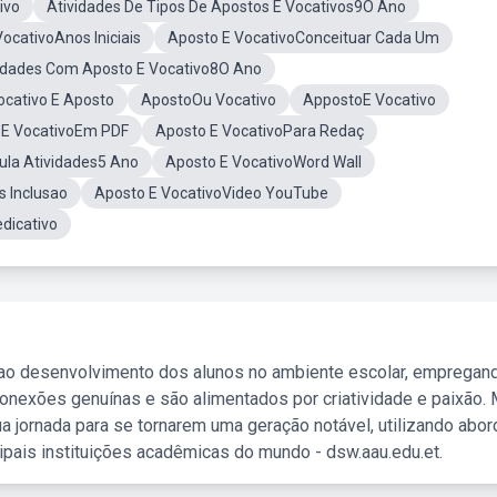
ivo
Atividades De Tipos De Apostos E Vocativos9O Ano
ocativoAnos Iniciais
Aposto E VocativoConceituar Cada Um
idades Com Aposto E Vocativo8O Ano
cativo E Aposto
ApostoOu Vocativo
AppostoE Vocativo
E VocativoEm PDF
Aposto E VocativoPara Redaç
ula Atividades5 Ano
Aposto E VocativoWord Wall
s Inclusao
Aposto E VocativoVideo YouTube
dicativo
 ao desenvolvimento dos alunos no ambiente escolar, empregan
nexões genuínas e são alimentados por criatividade e paixão. 
a jornada para se tornarem uma geração notável, utilizando abo
ipais instituições acadêmicas do mundo - dsw.aau.edu.et.