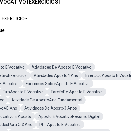
VOCATIVO [EXERCÍCIOS]
XERCÍCIOS: ...
ue.
to E Vocativo
Atividades De Aposto E Vocativo
tivoExercícios
Atividades Aposto4 Ano
ExercícioAposto E Vocat
E Vocativo
Exercicios SobreAposto E Vocativo
TiraAposto E Vocativo
TarefaDe Aposto E Vocativo
ivo
Atividade De ApostoAno Fundamental
ivo4O Ano
Atividades De Aposto3 Anos
Vocativo E Aposto
Aposto E VocativoResumo Digital
dadesPara O 3 Ano
PPTAposto E Vocativo