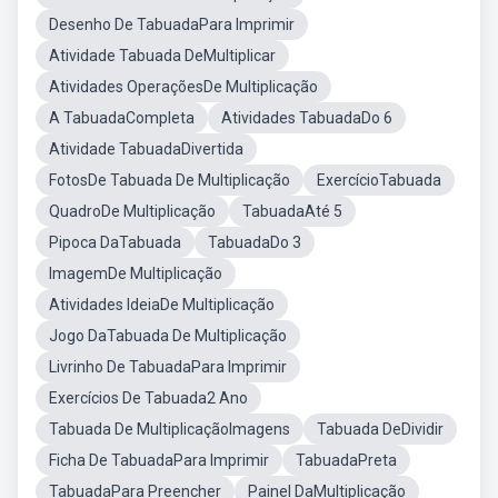
Desenho De TabuadaPara Imprimir
Atividade Tabuada DeMultiplicar
Atividades OperaçõesDe Multiplicação
A TabuadaCompleta
Atividades TabuadaDo 6
Atividade TabuadaDivertida
FotosDe Tabuada De Multiplicação
ExercícioTabuada
QuadroDe Multiplicação
TabuadaAté 5
Pipoca DaTabuada
TabuadaDo 3
ImagemDe Multiplicação
Atividades IdeiaDe Multiplicação
Jogo DaTabuada De Multiplicação
Livrinho De TabuadaPara Imprimir
Exercícios De Tabuada2 Ano
Tabuada De MultiplicaçãoImagens
Tabuada DeDividir
Ficha De TabuadaPara Imprimir
TabuadaPreta
TabuadaPara Preencher
Painel DaMultiplicação