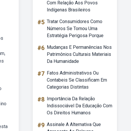
Com Relação Aos Povos
Indígenas Brasileiros
#5
Tratar Consumidores Como
Números Se Tornou Uma
Estratégia Perigosa Porque
os
#6
Mudanças E Permanências Nos
um,
Patrimônios Culturais Materiais
es
Da Humanidade
#7
Fatos Administrativos Ou
Contabeis Se Classificam Em
Categorias Distintas
o
#8
Importância Da Relação
ino
Indissociável Da Educação Com
Os Direitos Humanos
#9
Assinale A Alternativa Que
esta