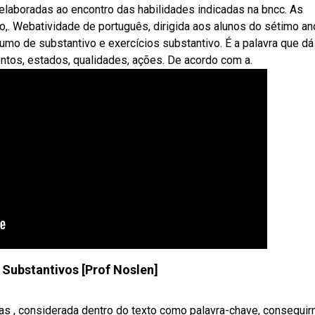
elaboradas ao encontro das habilidades indicadas na bncc. As
o,. Webatividade de português, dirigida aos alunos do sétimo an
mo de substantivo e exercícios substantivo. É a palavra que dá
ntos, estados, qualidades, ações. De acordo com a.
 Substantivos [Prof Noslen]
as , considerada dentro do texto como palavra-chave, conseguirm