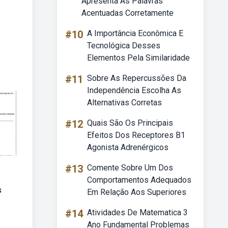
Apresenta As Palavras
Acentuadas Corretamente
#10
A Importância Econômica E
Tecnológica Desses
Elementos Pela Similaridade
#11
Sobre As Repercussões Da
Independência Escolha As
Alternativas Corretas
#12
Quais São Os Principais
Efeitos Dos Receptores B1
Agonista Adrenérgicos
#13
Comente Sobre Um Dos
Comportamentos Adequados
s
Em Relação Aos Superiores
#14
Atividades De Matematica 3
Ano Fundamental Problemas