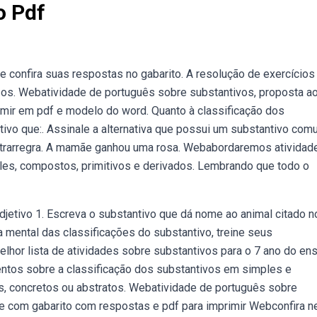
o Pdf
 confira suas respostas no gabarito. A resolução de exercícios
 os. Webatividade de português sobre substantivos, proposta a
imir em pdf e modelo do word. Quanto à classificação dos
tivo que:. Assinale a alternativa que possui um substantivo com
contrarregra. A mamãe ganhou uma rosa. Webabordaremos atividad
ples, compostos, primitivos e derivados. Lembrando que todo o
adjetivo 1. Escreva o substantivo que dá nome ao animal citado n
a mental das classificações do substantivo, treine seus
or lista de atividades sobre substantivos para o 7 ano do ens
tos sobre a classificação dos substantivos em simples e
s, concretos ou abstratos. Webatividade de português sobre
de com gabarito com respostas e pdf para imprimir Webconfira n