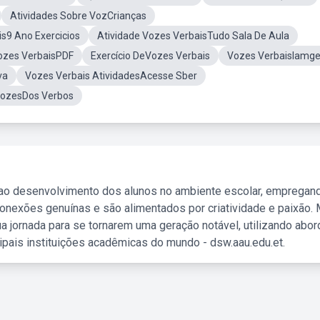
Atividades Sobre VozCrianças
s9 Ano Exercicios
Atividade Vozes VerbaisTudo Sala De Aula
ozes VerbaisPDF
Exercício DeVozes Verbais
Vozes VerbaisIamg
va
Vozes Verbais AtividadesAcesse Sber
VozesDos Verbos
 ao desenvolvimento dos alunos no ambiente escolar, empregan
nexões genuínas e são alimentados por criatividade e paixão. 
a jornada para se tornarem uma geração notável, utilizando abo
ipais instituições acadêmicas do mundo - dsw.aau.edu.et.