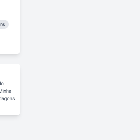
ens
do
Minha
rdagens