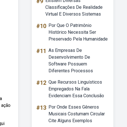
#9
Existem Diversas
Classificações De Realidade
Virtual E Diversos Sistemas
#10
Por Que O Patrimônio
Histórico Necessita Ser
Preservado Pela Humanidade
#11
As Empresas De
Desenvolvimento De
Software Possuem
Diferentes Processos
#12
Que Recursos Linguísticos
Empregados Na Fala
Evidenciam Essa Conclusão
a
a ação
#13
Por Onde Esses Gêneros
Musicais Costumam Circular
Cite Alguns Exemplos
qui