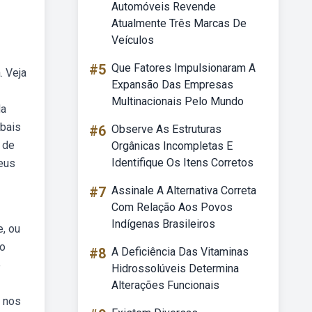
Automóveis Revende
Atualmente Três Marcas De
Veículos
#5
Que Fatores Impulsionaram A
. Veja
Expansão Das Empresas
Multinacionais Pelo Mundo
da
rbais
#6
Observe As Estruturas
s de
Orgânicas Incompletas E
Identifique Os Itens Corretos
seus
#7
Assinale A Alternativa Correta
Com Relação Aos Povos
Indígenas Brasileiros
e, ou
ão
#8
A Deficiência Das Vitaminas
e
Hidrossolúveis Determina
Alterações Funcionais
a nos