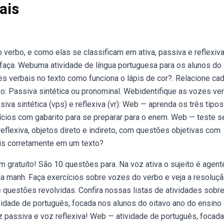
ais
erbo, e como elas se classificam em ativa, passiva e reflexiva
faça. Webuma atividade de língua portuguesa para os alunos do
es verbais no texto como funciona o lápis de cor?. Relacione ca
: Passiva sintética ou pronominal. Webidentifique as vozes ve
ssiva sintética (vps) e reflexiva (vr): Web — aprenda os três tipo
rcícios com gabarito para se preparar para o enem. Web — teste 
eflexiva, objetos direto e indireto, com questões objetivas com
ais corretamente em um texto?
ratuito! São 10 questões para. Na voz ativa o sujeito é agent
 da manh. Faça exercícios sobre vozes do verbo e veja a resoluç
questões revolvidas. Confira nossas listas de atividades sobr
vidade de português, focada nos alunos do oitavo ano do ensino
z passiva e voz reflexiva! Web — atividade de português, focad