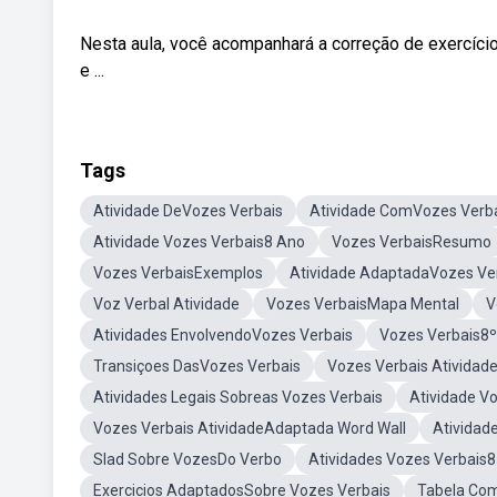
Nesta aula, você acompanhará a correção de exercício
e ...
Tags
Atividade DeVozes Verbais
Atividade ComVozes Verb
Atividade Vozes Verbais8 Ano
Vozes VerbaisResumo
Vozes VerbaisExemplos
Atividade AdaptadaVozes Ve
Voz Verbal Atividade
Vozes VerbaisMapa Mental
V
Atividades EnvolvendoVozes Verbais
Vozes Verbais8
Transiçoes DasVozes Verbais
Vozes Verbais Ativida
Atividades Legais Sobreas Vozes Verbais
Atividade Vo
Vozes Verbais AtividadeAdaptada Word Wall
Atividad
Slad Sobre VozesDo Verbo
Atividades Vozes Verbais
Exercicios AdaptadosSobre Vozes Verbais
Tabela Co