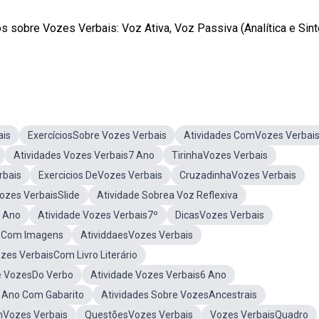
s sobre Vozes Verbais: Voz Ativa, Voz Passiva (Analítica e Sint
ais
ExercíciosSobre Vozes Verbais
Atividades ComVozes Verbai
Atividades Vozes Verbais7 Ano
TirinhaVozes Verbais
rbais
Exercicios DeVozes Verbais
CruzadinhaVozes Verbais
ozes VerbaisSlide
Atividade Sobrea Voz Reflexiva
º Ano
Atividade Vozes Verbais7º
DicasVozes Verbais
deCom Imagens
AtividdaesVozes Verbais
zes VerbaisCom Livro Literário
e VozesDo Verbo
Atividade Vozes Verbais6 Ano
8 Ano Com Gabarito
Atividades Sobre VozesAncestrais
mVozes Verbais
QuestõesVozes Verbais
Vozes VerbaisQuadro