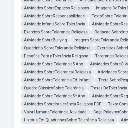
Atividade Sobre Tolerância
Atividade Sobre a Tolerân
Atividades SobreEspaços Religiosos
Imagens DeTolerâ
Atividade SobreResponsabilidade
TextoSobre Tolerân
Atividade InfantilSobre Tolerância
Atividade SobreRes
Exercicio SobreTolerancia Religiosa
Redacao SobreInto
Atividade SobreBullying
Imagem SobreTolerancia Reli
Quadrinho SobreTolerancia Religiosa
Exercícios SobreI
Desafios Para aTolerância Religiosa
ToreranciaReligio
Atividade Sobre Tolerância5 Ano
Atividades SobreO Va
Atividades SobreTolerancai Religiosa
Atividades Sobr
Atividade SobreTolerancia Ed. Infantil
Texto SobreResp
Quadro ClássicoSobre Tolerância
Frases DeTolerância 
Atividade Sobre Tolerância5º Ano
Atividade SobreRe
Atividades SobreIntolerância Religiosa PDF
Texto ComA
Valor HumanoTolerância Atividade
Caça PalavrasSobre
História Em QuadrinhosSobre Tolerância Religiosa
Ati