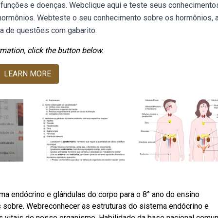
s, funções e doenças. Webclique aqui e teste seus conheciment
 hormônios. Webteste o seu conhecimento sobre os hormônios, 
ta de questões com gabarito.
mation, click the button below.
LEARN MORE
ma endócrino e glândulas do corpo para o 8° ano do ensino
 sobre. Webreconhecer as estruturas do sistema endócrino e
des vitais de nosso organismo. Habilidade da base nacional comu