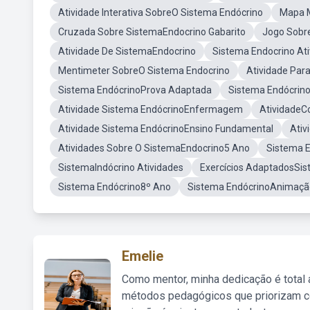
Atividade Interativa SobreO Sistema Endócrino
Mapa M
Cruzada Sobre SistemaEndocrino Gabarito
Jogo Sobr
Atividade De SistemaEndocrino
Sistema Endocrino At
Mentimeter SobreO Sistema Endocrino
Atividade Par
Sistema EndócrinoProva Adaptada
Sistema Endócrin
Atividade Sistema EndócrinoEnfermagem
AtividadeC
Atividade Sistema EndócrinoEnsino Fundamental
Ativ
Atividades Sobre O SistemaEndocrino5 Ano
Sistema 
SistemaIndócrino Atividades
Exercícios AdaptadosSis
Sistema Endócrino8º Ano
Sistema EndócrinoAnimaçã
Emelie
Como mentor, minha dedicação é total
métodos pedagógicos que priorizam co