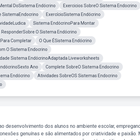
ental DoSistema Endócrino
Exercicios SobreO Sistema Endocrino
e SistemaEndocrino
ExercícioSistema Endócrino
ividadeLudica
Sistema EndócrinoPara Montar
a ResponderSobre O Sistema Endócrino
oPara Completar
O Que ÉSistema Endócrino
om O Sistema Endocrino
idade Sistema EndócrinoAdaptada Liveworksheets
EndócrinoSexto Ano
Complete SobreO Sistema Endocrino
tema Endócrino
Atividades SobreOS Sistemas Endocrino
o
 ao desenvolvimento dos alunos no ambiente escolar, empregan
nexões genuínas e são alimentados por criatividade e paixão. 