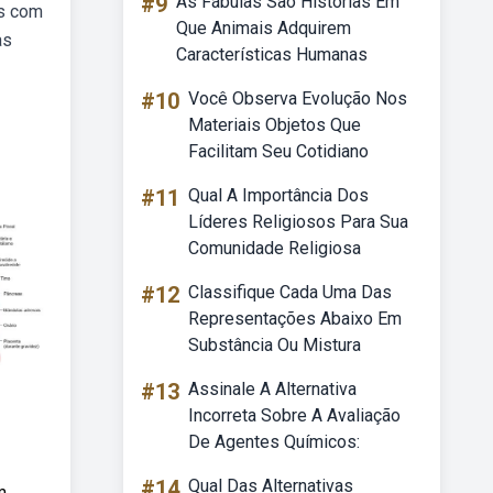
#9
As Fábulas São Histórias Em
os com
Que Animais Adquirem
as
Características Humanas
#10
Você Observa Evolução Nos
Materiais Objetos Que
Facilitam Seu Cotidiano
#11
Qual A Importância Dos
Líderes Religiosos Para Sua
Comunidade Religiosa
#12
Classifique Cada Uma Das
Representações Abaixo Em
Substância Ou Mistura
#13
Assinale A Alternativa
Incorreta Sobre A Avaliação
De Agentes Químicos:
#14
Qual Das Alternativas
m.