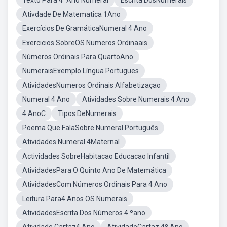
Texto Para 4ºAno Numeral
Escrita DosNumerais
Ativdade De Matematica 1Ano
Exercícios De GramáticaNumeral 4 Ano
Exercicios SobreOS Numeros Ordinaais
Números Ordinais Para QuartoAno
NumeraisExemplo Língua Portugues
AtividadesNumeros Ordinais Alfabetizaçao
Numeral 4 Ano
Atividades Sobre Numerais 4 Ano
4 AnoC
Tipos DeNumerais
Poema Que FalaSobre Numeral Português
Atividades Numeral 4Maternal
Actividades SobreHabitacao Educacao Infantil
AtividadesPara O Quinto Ano De Matemática
AtividadesCom Números Ordinais Para 4 Ano
Leitura Para4 Anos OS Numerais
AtividadesEscrita Dos Números 4 ºano