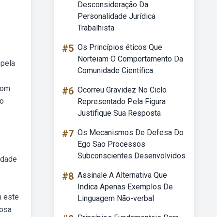
Desconsideração Da
Personalidade Jurídica
Trabalhista
#5
Os Princípios éticos Que
Norteiam O Comportamento Da
 pela
Comunidade Científica
com
#6
Ocorreu Gravidez No Ciclo
xo
Representado Pela Figura
Justifique Sua Resposta
#7
Os Mecanismos De Defesa Do
Ego Sao Processos
Subconscientes Desenvolvidos
edade
#8
Assinale A Alternativa Que
Indica Apenas Exemplos De
m este
Linguagem Não-verbal
iosa