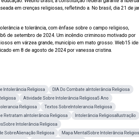
 educação. Webno brasil, a constituição federal garante a liberd
eada em crenças religiosas, refletindo a. No brasil, dia 21 de ja
tolerância e tolerância, com ênfase sobre o campo religioso,
eb6 de setembro de 2024. Um incêndio criminoso motivado por
eligiosos em várzea grande, município em mato grosso. Web15 ide
blicado em 8 de agosto de 2024 por vanessa cristina.
Intolerância Religiosa
DIA Do Combate aIntolerância Religiosa
eligiosa
Atividade Sobre Intolerância Religiosa5 Ano
lerancia Religiosa
Textos SobreIntolerancia Religiosa
e Retratam aIntolerância Religiosa
Intolerância ReligiosaIlustração
sSobre Intolerância Religiosa
de SobreAlienação Religiosa
Mapa MentalSobre Intolerância Religio