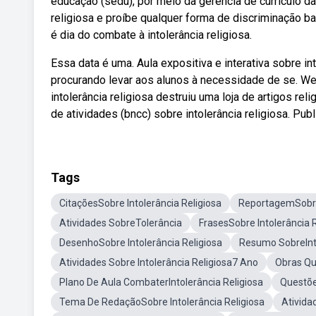
educação (sedu), por meio da gerência de currículo da
religiosa e proíbe qualquer forma de discriminação bas
é dia do combate à intolerância religiosa.
Essa data é uma. Aula expositiva e interativa sobre in
procurando levar aos alunos à necessidade de se. W
intolerância religiosa destruiu uma loja de artigos r
de atividades (bncc) sobre intolerância religiosa. Pu
Tags
CitaçõesSobre Intolerância Religiosa
ReportagemSobre 
Atividades SobreTolerância
FrasesSobre Intolerância R
DesenhoSobre Intolerância Religiosa
Resumo SobreInto
Atividades Sobre Intolerância Religiosa7 Ano
Obras Qu
Plano De Aula CombaterIntolerância Religiosa
Questõe
Tema De RedaçãoSobre Intolerância Religiosa
Ativida