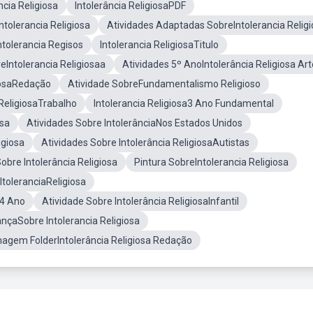
ncia Religiosa
Intolerância ReligiosaPDF
tolerancia Religiosa
Atividades Adaptadas SobreIntolerancia Relig
ntolerancia Regisos
Intolerancia ReligiosaTitulo
eIntolerancia Religiosaa
Atividades 5º AnoIntolerância Religiosa Ar
giosaRedação
Atividade SobreFundamentalismo Religioso
 ReligiosaTrabalho
Intolerancia Religiosa3 Ano Fundamental
osa
Atividades Sobre IntolerânciaNos Estados Unidos
igiosa
Atividades Sobre Intolerância ReligiosaAutistas
obre Intolerância Religiosa
Pintura SobreIntolerancia Religiosa
toleranciaReligiosa
 4 Ano
Atividade Sobre Intolerância ReligiosaInfantil
ançaSobre Intolerancia Religiosa
magem FolderIntolerância Religiosa Redação