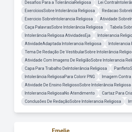
Desafios Para a TolerânciaReligiosa
Lei ContraIntolerâ
ExercíciosSobre Intolerância Religiosa
Redacao SobreIn
Exercicio SobreIntolerancia Religiosa
Atividade SobreI
Caça PalavrasSobre Intolerância Religiosa
Tabela Sobr
Intolerância Religiosa AtividadesEja
Intolerancia Reli
AtividadeAdaptada Intolerancia Religiosa
Intolerancia
Tema De Redação De VestibularSobre Intolerância Religi
Atividade Com Imagens De ReligiãoSobre Intolerancia Rel
Capa Para Trabalho DeIntolerância Religiosa
PanfletoS
Intolerância ReligiosaPara Colorir PNG
Imagem Contra I
Atividade De Ensino ReligiosoSobre Intolerância Religiosa
Intolerancia ReligiosaNo Atendimento
Cartaz Para Cri
Conclusões De RedaçãoSobre Intolerancia Religiosa
I
Emelie