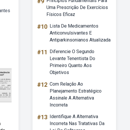
#9
Princípios Fundamentais Para
Uma Prescrição De Exercícios
antes
Físicos Eficaz
#10
Lista De Medicamentos
Anticonvulsivantes E
Antiparkinsonianos Atualizada
#11
Diferencie O Segundo
Levante Tenentista Do
Primeiro Quanto Aos
Objetivos
#12
Com Relação Ao
Planejamento Estratégico
Assinale A Alternativa
Incorreta
#13
Identifique A Alternativa
a
Incorreta Nas Tratativas Da