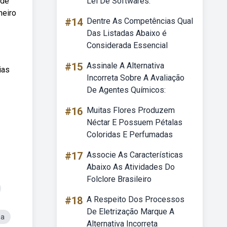
ade
Lei De Softwares.
neiro
#14
Dentre As Competências Qual
Das Listadas Abaixo é
Considerada Essencial
#15
Assinale A Alternativa
ias
Incorreta Sobre A Avaliação
De Agentes Químicos:
#16
Muitas Flores Produzem
Néctar E Possuem Pétalas
Coloridas E Perfumadas
#17
Associe As Características
Abaixo As Atividades Do
Folclore Brasileiro
#18
A Respeito Dos Processos
De Eletrização Marque A
sa
Alternativa Incorreta