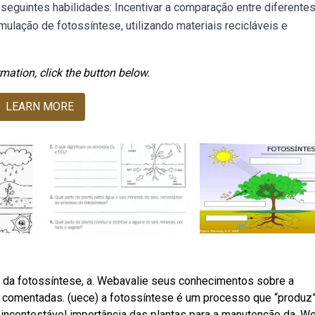
 seguintes habilidades: Incentivar a comparação entre diferente
ulação de fotossíntese, utilizando materiais recicláveis e
mation, click the button below.
LEARN MORE
 da fotossíntese, a. Webavalie seus conhecimentos sobre a
 comentadas. (uece) a fotossíntese é um processo que “produz”
 a incontestável importância das plantas para a manutenção da. 