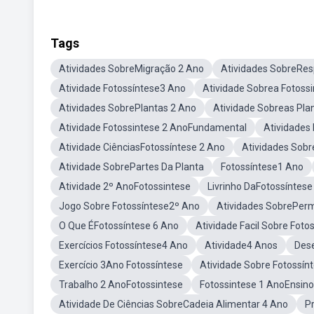
Tags
Atividades SobreMigração 2 Ano
Atividades SobreRes
Atividade Fotossíntese3 Ano
Atividade Sobrea Fotoss
Atividades SobrePlantas 2 Ano
Atividade Sobreas Pla
Atividade Fotossintese 2 AnoFundamental
Atividades
Atividade CiênciasFotossíntese 2 Ano
Atividades Sobr
Atividade SobrePartes Da Planta
Fotossíntese1 Ano
Atividade 2º AnoFotossintese
Livrinho DaFotossíntese
Jogo Sobre Fotossíntese2º Ano
Atividades SobrePerm
O Que ÉFotossíntese 6 Ano
Atividade Facil Sobre Foto
Exercícios Fotossíntese4 Ano
Atividade4 Anos
Des
Exercício 3Ano Fotossíntese
Atividade Sobre Fotossín
Trabalho 2 AnoFotossintese
Fotossintese 1 AnoEnsin
Atividade De Ciências SobreCadeia Alimentar 4 Ano
P