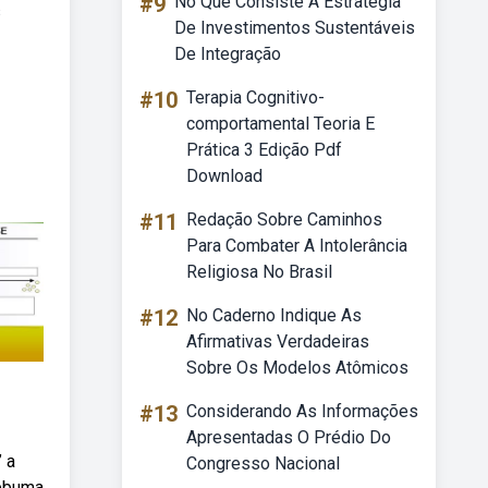
#9
No Que Consiste A Estratégia
s
De Investimentos Sustentáveis
De Integração
#10
Terapia Cognitivo-
comportamental Teoria E
Prática 3 Edição Pdf
Download
#11
Redação Sobre Caminhos
Para Combater A Intolerância
Religiosa No Brasil
#12
No Caderno Indique As
Afirmativas Verdadeiras
Sobre Os Modelos Atômicos
#13
Considerando As Informações
Apresentadas O Prédio Do
 a
Congresso Nacional
Webuma