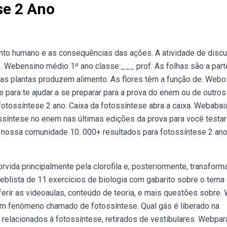
se 2 Ano
nto humano e as consequências das ações. A atividade de disc
 Webensino médio 1º ano classe:___ prof. As folhas são a part
l as plantas produzem alimento. As flores têm a função de. Webo
para te ajudar a se preparar para a prova do enem ou de outros
fotossíntese 2 ano. Caixa da fotossíntese abra a caixa. Webabai
síntese no enem nas últimas edições da prova para você testa
nossa comunidade 10. 000+ resultados para fotossíntese 2 an
vida principalmente pela clorofila e, posteriormente, transform
eblista de 11 exercícios de biologia com gabarito sobre o tema
rir as videoaulas, conteúdo de teoria, e mais questões sobre
 um fenômeno chamado de fotossíntese. Qual gás é liberado na
s relacionados à fotossíntese, retirados de vestibulares. Webpar