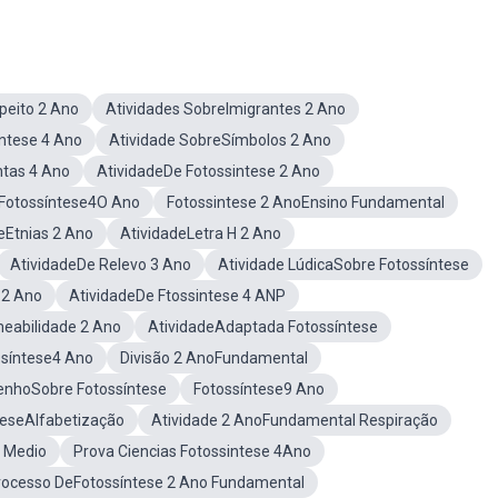
peito 2 Ano
Atividades SobreImigrantes 2 Ano
intese 4 Ano
Atividade SobreSímbolos 2 Ano
ntas 4 Ano
AtividadeDe Fotossintese 2 Ano
 Fotossíntese4O Ano
Fotossintese 2 AnoEnsino Fundamental
eEtnias 2 Ano
AtividadeLetra H 2 Ano
AtividadeDe Relevo 3 Ano
Atividade LúdicaSobre Fotossíntese
 2 Ano
AtividadeDe Ftossintese 4 ANP
eabilidade 2 Ano
AtividadeAdaptada Fotossíntese
ssíntese4 Ano
Divisão 2 AnoFundamental
enhoSobre Fotossíntese
Fotossíntese9 Ano
teseAlfabetização
Atividade 2 AnoFundamental Respiração
o Medio
Prova Ciencias Fotossintese 4Ano
rocesso DeFotossíntese 2 Ano Fundamental