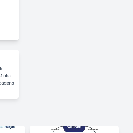
do
Minha
rdagens