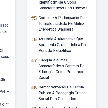
Identificam-se Grupos
Característicos Das Funções
#5
Comente A Participação Da
Termeletricidade Na Matriz
ussão
Energética Brasileira
e da
#6
Assinale A Alternativa Que
Apresenta Característica Do
xo
Período Paleolítico
r seus
#7
Elenque Algumas
o
Características Centrais Da
Educação Como Processo
Social
ada
#8
Democratização Da Escola
. Web—
Publica A Pedagogia Critico
Social Dos Conteudos
a o 4º