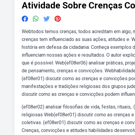
Atividade Sobre Crenças Co
Webtodos temos crenças, todos acreditam em algo, ma
crenças tem influenciado as suas ações, atitudes e
história em defesa da cidadania. Conheça exemplos 
influenciam nossas ações e resultados. O autor expli
que é possível. Web(ef08er06) analisar práticas, proj
de pensamento, crenças e convicções. Webhabilidades
(ef08er01) discutir como as crenças e convicções pod
manifestações e tradições religiosas dos grupos jude
discutir como as crenças e convicções podem influenc
(ef08er02) analisar filosofias de vida, festas, rituais,
religiosas Web(ef08er01) discutir como as crenças e
coletivas. (ef08er01) discutir como as crenças e con
Crenças, convicções e atitudes habilidades desenvolv