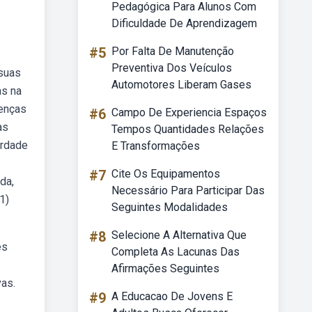
Pedagógica Para Alunos Com
Dificuldade De Aprendizagem
#5
Por Falta De Manutenção
Preventiva Dos Veículos
 suas
Automotores Liberam Gases
as na
renças
#6
Campo De Experiencia Espaços
as
Tempos Quantidades Relações
erdade
E Transformações
#7
Cite Os Equipamentos
da,
Necessário Para Participar Das
1)
Seguintes Modalidades
#8
Selecione A Alternativa Que
es
Completa As Lacunas Das
Afirmações Seguintes
vas.
#9
A Educacao De Jovens E