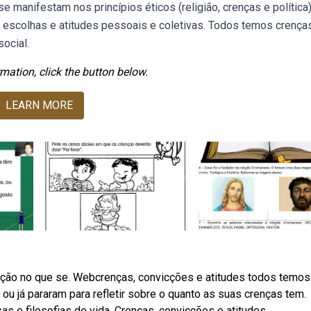
 manifestam nos princípios éticos (religião, crenças e política)
escolhas e atitudes pessoais e coletivas. Todos temos crenças
social.
mation, click the button below.
LEARN MORE
icção no que se. Webcrenças, convicções e atitudes todos temos
u já pararam para refletir sobre o quanto as suas crenças tem.
s e filosofias de vida. Crenças, convicções e atitudes.