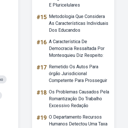
E Pluricelulares
#15
Metodologia Que Considera
As Características Individuais
Dos Educandos
#16
A Característica De
Democracia Ressaltada Por
Montesquieu Diz Respeito:
#17
Remetido Os Autos Para
órgão Jurisdicional
no
Competente Para Prosseguir
#18
Os Problemas Causados Pela
Romantização Do Trabalho
Excessivo Redação
#19
O Departamento Recursos
Humanos Detectou Uma Taxa