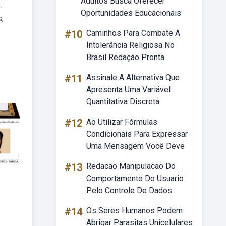
Adultos Busca Oferecer
.
Oportunidades Educacionais
,
#10
Caminhos Para Combate A
Intolerância Religiosa No
Brasil Redação Pronta
#11
Assinale A Alternativa Que
Apresenta Uma Variável
Quantitativa Discreta
#12
Ao Utilizar Fórmulas
Condicionais Para Expressar
Uma Mensagem Você Deve
#13
Redacao Manipulacao Do
Comportamento Do Usuario
Pelo Controle De Dados
#14
Os Seres Humanos Podem
Abrigar Parasitas Unicelulares