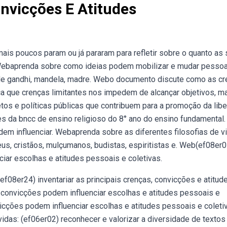
nvicções E Atitudes
is poucos param ou já pararam para refletir sobre o quanto as
. Webaprenda sobre como ideias podem mobilizar e mudar pesso
de gandhi, mandela, madre. Webo documento discute como as c
ca que crenças limitantes nos impedem de alcançar objetivos, m
etos e políticas públicas que contribuem para a promoção da lib
 da bncc de ensino religioso do 8° ano do ensino fundamental.
em influenciar. Webaprenda sobre as diferentes filosofias de vi
us, cristãos, mulçumanos, budistas, espiritistas e. Web(ef08er0
iar escolhas e atitudes pessoais e coletivas.
. (ef08er24) inventariar as principais crenças, convicções e atitud
 convicções podem influenciar escolhas e atitudes pessoais e
vicções podem influenciar escolhas e atitudes pessoais e coleti
idas: (ef06er02) reconhecer e valorizar a diversidade de textos