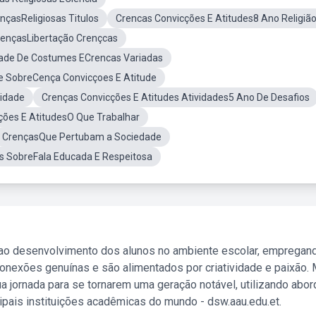
nçasReligiosas Titulos
Crencas Convicções E Atitudes8 Ano Religiã
rençasLibertação Crençcas
dade De Costumes ECrencas Variadas
e SobreCença Convicçoes E Atitude
vidade
Crenças Convicções E Atitudes Atividades5 Ano De Desafios
ções E AtitudesO Que Trabalhar
CrençasQue Pertubam a Sociedade
s SobreFala Educada E Respeitosa
 ao desenvolvimento dos alunos no ambiente escolar, empregan
nexões genuínas e são alimentados por criatividade e paixão. 
a jornada para se tornarem uma geração notável, utilizando abo
ipais instituições acadêmicas do mundo - dsw.aau.edu.et.