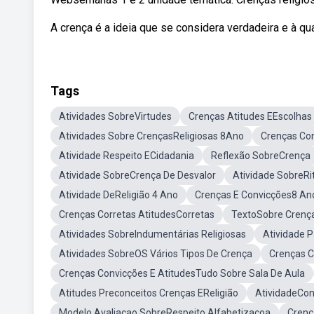
A crença é a ideia que se considera verdadeira e à qual
Tags
Atividades SobreVirtudes
Crenças Atitudes EEscolhas
Atividades Sobre CrençasReligiosas 8Ano
Crenças Con
Atividade Respeito ECidadania
Reflexão SobreCrença
Atividade SobreCrença De Desvalor
Atividade SobreRit
Atividade DeReligião 4 Ano
Crenças E Convicções8 An
Crenças Corretas AtitudesCorretas
TextoSobre Crença
Atividades SobreIndumentárias Religiosas
Atividade 
Atividades SobreOS Vários Tipos De Crença
Crenças C
Crenças Convicções E AtitudesTudo Sobre Sala De Aula
Atitudes Preconceitos Crenças EReligião
AtividadeCon
Modelo Avaliacao SobreRespeito Alfabetizaçoa
Crenç