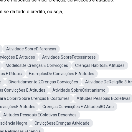
 se dá todo o crédito, ou seja,.
Atividade SobreDiferenças
vicções E Atitudes
Atividade SobreFotossíntese
ModelosDe Crenças E Convicções
Crenças HabitosE Atitudes
os E Rituais
ExemplosDe Convicções E Atitudes
o
Divertidamente 2Crenças Convicções
Atividade DeReligião 3 A
s Convicções E Atitudes
Atividade SobreCristianismo
Para ColorirSobre Crenças E Costumes
Atitudes Pessoais EColetivas
ovicçõesE Atitudes
Crenças Convicções E Atitudes8O Ano
Atitudes Pessoais EColetivas Desenhos
sciência Negra
CnvicçõeseCrenças Atividade
as Religiosas ECiência