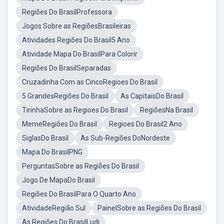
Regiões Do BrasilProfessora
Jogos Sobre as RegiõesBrasileiras
Atividades Regiões Do Brasil5 Ano
Atividade Mapa Do BrasilPara Colorir
Regiões Do BrasilSeparadas
Cruzadinha Com as CincoRegioes Do Brasil
5 GrandesRegiões Do Brasil
As CapitaisDo Brasil
TirinhaSobre as Regioes Do Brasil
RegiõesNa Brasil
MemeRegiões Do Brasil
Regioes Do Brasil2 Ano
SiglasDo Brasil
As Sub-Regiões DoNordeste
Mapa Do BrasilPNG
PerguntasSobre as Regiões Do Brasil
Jogo De MapaDo Brasil
Regiões Do BrasilPara O Quarto Ano
AtividadeRegião Sul
PainelSobre as Regiões Do Brasil
As Regiões Do BrasilLudi