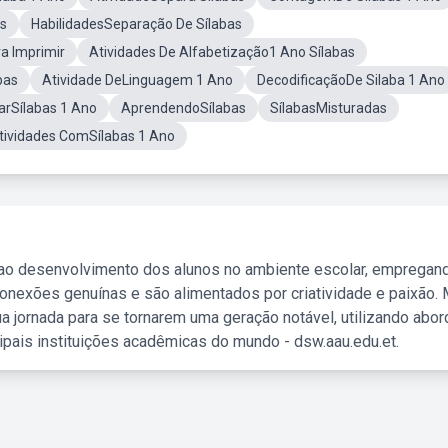
as
HabilidadesSeparação De Sílabas
a Imprimir
Atividades De Alfabetização1 Ano Sílabas
bas
Atividade DeLinguagem 1 Ano
DecodificaçãoDe Silaba 1 Ano
arSílabas 1 Ano
AprendendoSílabas
SílabasMisturadas
tividades ComSílabas 1 Ano
 ao desenvolvimento dos alunos no ambiente escolar, empregan
nexões genuínas e são alimentados por criatividade e paixão. 
a jornada para se tornarem uma geração notável, utilizando abo
ipais instituições acadêmicas do mundo - dsw.aau.edu.et.