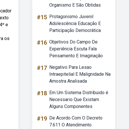
Organismo E São Obtidas
ucador
#15
Protagonismo Juvenil
texto
Adolescência Educação E
 4º e
Participação Democrática
ra os
#16
Objetivos Do Campo De
Experiência Escuta Fala
Pensamento E Imaginação
#17
Negativo Para Lesao
Intraepitelial E Malignidade Na
Amostra Analisada
#18
Em Um Sistema Distribuido é
Necessario Que Existam
Alguns Componentes
#19
De Acordo Com O Decreto
7.611 O Atendimento