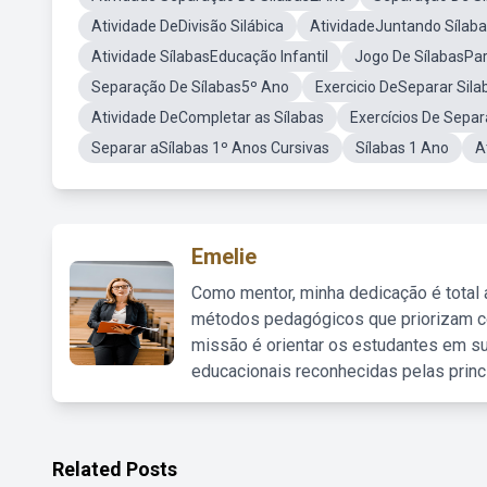
Atividade DeDivisão Silábica
AtividadeJuntando Sílab
Atividade SílabasEducação Infantil
Jogo De SílabasPar
Separação De Sílabas5º Ano
Exercicio DeSeparar Sila
Atividade DeCompletar as Sílabas
Exercícios De Separ
Separar aSílabas 1º Anos Cursivas
Sílabas 1 Ano
A
Emelie
Como mentor, minha dedicação é total
métodos pedagógicos que priorizam co
missão é orientar os estudantes em su
educacionais reconhecidas pelas princ
Related Posts