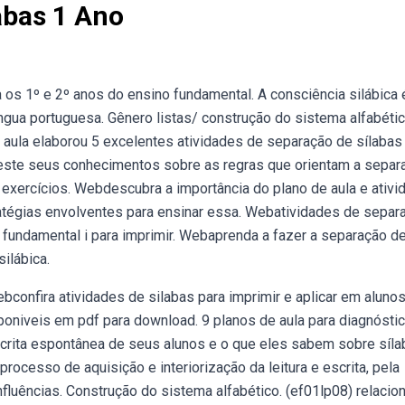
abas 1 Ano
 os 1º e 2º anos do ensino fundamental. A consciência silábica 
ngua portuguesa. Gênero listas/ construção do sistema alfabéti
 aula elaborou 5 excelentes atividades de separação de sílabas
teste seus conhecimentos sobre as regras que orientam a separ
e exercícios. Webdescubra a importância do plano de aula e ativ
atégias envolventes para ensinar essa. Webatividades de separ
o fundamental i para imprimir. Webaprenda a fazer a separação d
ilábica.
confira atividades de silabas para imprimir e aplicar em aluno
sponiveis em pdf para download. 9 planos de aula para diagnósti
scrita espontânea de seus alunos e o que eles sabem sobre síl
ocesso de aquisição e interiorização da leitura e escrita, pela
nfluências. Construção do sistema alfabético. (ef01lp08) relacio