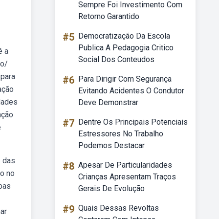
Sempre Foi Investimento Com
Retorno Garantido
#5
Democratização Da Escola
Publica A Pedagogia Critico
é a
Social Dos Conteudos
co/
 para
#6
Para Dirigir Com Segurança
ação
Evitando Acidentes O Condutor
idades
Deve Demonstrar
ação
#7
Dentre Os Principais Potenciais
e
Estressores No Trabalho
Podemos Destacar
s das
#8
Apesar De Particularidades
co no
Crianças Apresentam Traços
abas
Gerais De Evolução
#9
Quais Dessas Revoltas
nar