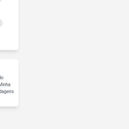
do
Minha
rdagens