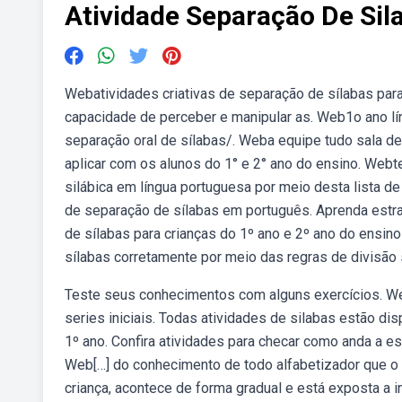
Atividade Separação De Sil
Webatividades criativas de separação de sílabas para
capacidade de perceber e manipular as. Web1o ano lí
separação oral de sílabas/. Weba equipe tudo sala de
aplicar com os alunos do 1° e 2° ano do ensino. Web
silábica em língua portuguesa por meio desta lista d
de separação de sílabas em português. Aprenda estr
de sílabas para crianças do 1º ano e 2º ano do ensin
sílabas corretamente por meio das regras de divisão s
Teste seus conhecimentos com alguns exercícios. Web
series iniciais. Todas atividades de silabas estão di
1º ano. Confira atividades para checar como anda a e
Web[…] do conhecimento de todo alfabetizador que o pr
criança, acontece de forma gradual e está exposta a i