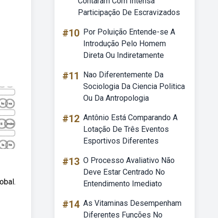
Contaram Com Intensa
Participação De Escravizados
#10
Por Poluição Entende-se A
Introdução Pelo Homem
Direta Ou Indiretamente
#11
Nao Diferentemente Da
Sociologia Da Ciencia Politica
Ou Da Antropologia
#12
Antônio Está Comparando A
Lotação De Três Eventos
Esportivos Diferentes
#13
O Processo Avaliativo Não
Deve Estar Centrado No
obal.
Entendimento Imediato
#14
As Vitaminas Desempenham
Diferentes Funções No