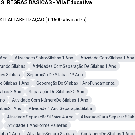
: REGRAS BÁSICAS - Vila Educativa
IT ALFABETIZAÇÃO (+ 1500 atividades): ...
 Ano
Atividades SobreSílabas 1 Ano
Atividade ComSílabas 1 Ano
rando Silabas
Atividades ComSeparação De Sílabas 1 Ano
es Silabas
Separação De Silabas 1º Ano
e Sílabas 1 Ano
Separação De Sílabas 1 AnoFundamental
labas 3 Ano
Separação De Sílabas3O Ano
Ano
Atividade Com NúmeroDe Sílabas 1 Ano
labas2º Ano
Atividade 1 Ano SeparaçãoSílaba
Atividade SeparaçãoSilábica 4 Ano
AtividadePara Separar Sílab
Atividade 1 AnoForme Palavras
laba 1 Ano
AtividadeSepara Silabas
ContagemDe Sílabas 1 Ano