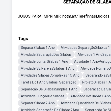
SEPARAÇÃO DE SÍLABAS
JOGOS PARA IMPRIMIR: hotm.art/TarefinhasLudicas K
Tags
SepararSílabas 1 Ano
Atividades SeparaçãoSilábica 1
Atividade SeparaçãoDas Sílabas
Atividade 1 AnoSepa
Atividade JuntarSílabas 1 Ano
Atividade 1 AnoPortugu
Atividade SE Pare asSílabas 1 Ano
Atividade NúmeroD
Atividades SílabasComplexas 1O Ano
Separando asSí
Tarefa Do1 Ano Sílabas. Separação
ProjetoSílabas 1 
Separação De SilabasSimples 1 Ano
Separação De Sí
Atividade JunçãoDe Sílabas
Atividade DeSilabas1 Ano
Separar Sílabas2 Ano
Atividade QuantidadeDe Sílabas
Atividade Separação De Silabas2Ano
Separação De Si