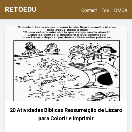
RETOEDU
Contact
Tos
DMCA
20 Atividades Bíblicas Ressurreição de Lázaro
para Colorir e Imprimir