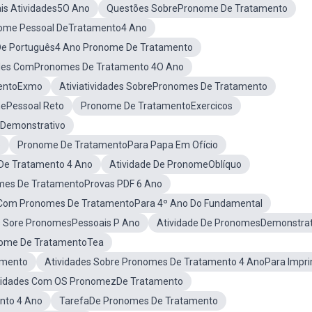
is Atividades5O Ano
Questões SobrePronome De Tratamento
nome Pessoal DeTratamento4 Ano
De Português4 Ano Pronome De Tratamento
ades ComPronomes De Tratamento 4O Ano
entoExmo
Ativiatividades SobrePronomes De Tratamento
mePessoal Reto
Pronome De TratamentoExercicos
eDemonstrativo
o
Pronome De TratamentoPara Papa Em Ofício
De Tratamento 4 Ano
Atividade De PronomeOblíquo
es De TratamentoProvas PDF 6 Ano
 Com Pronomes De TratamentoPara 4º Ano Do Fundamental
s Sore PronomesPessoais P Ano
Atividade De PronomesDemonstrat
nome De TratamentoTea
amento
Atividades Sobre Pronomes De Tratamento 4 AnoPara Impri
vidades Com OS PronomezDe Tratamento
nto 4 Ano
TarefaDe Pronomes De Tratamento