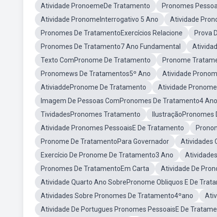
Atividade PronoemeDe Tratamento
Pronomes Pessoa
Atividade PronomeInterrogativo 5 Ano
Atividade Pro
Pronomes De TratamentoExercícios Relacione
Prova 
Pronomes De Tratamento7 Ano Fundamental
Ativid
Texto ComPronome De Tratamento
Pronome Tratam
Pronomews De Tratamentos5º Ano
Atividade Prono
AtiviaddePronome De Tratamento
Atividade Pronom
Imagem De Pessoas ComPronomes De Tratamento4 An
TividadesPronomes Tratamento
IlustraçãoPronomes 
Atividade Pronomes PessoaisE De Tratamento
Pronom
Pronome De TratamentoPara Governador
Atividades
Exercício De Pronome De Tratamento3 Ano
Atividade
Pronomes De TratamentoEm Carta
Atividade De Pro
Atividade Quarto Ano SobrePronome Obliquos E De Trat
Atividades Sobre Pronomes De Tratamento4ºano
Ati
Atividade De Portugues Pronomes PessoaisE De Tratame