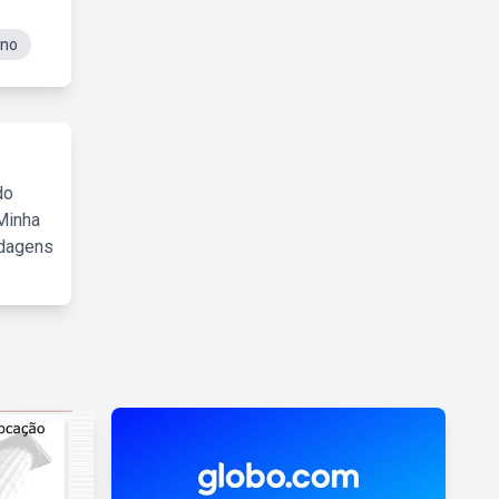
Ano
do
Minha
rdagens