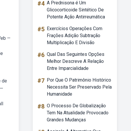
#4
A Prednisona é Um
Glicocorticoide Sintético De
Potente Ação Antirreumática
#5
Exercícios Operações Com
Frações Adição Subtração
Web —
Multiplicação E Divisão
de
#6
Qual Das Seguintes Opções
Melhor Descreve A Relação
Entre Imparcialidade
#7
Por Que O Patrimônio Histórico
e de
Necessita Ser Preservado Pela
 —
Humanidade
ll
#8
O Processo De Globalização
Tem Na Atualidade Provocado
Grandes Mudanças