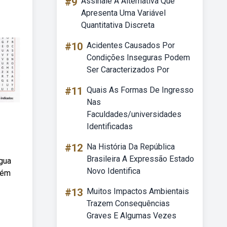
#9
Assinale A Alternativa Que
Apresenta Uma Variável
Quantitativa Discreta
#10
Acidentes Causados Por
Condições Inseguras Podem
Ser Caracterizados Por
#11
Quais As Formas De Ingresso
Nas
Faculdades/universidades
Identificadas
#12
Na História Da República
Brasileira A Expressão Estado
gua
Novo Identifica
lém
#13
Muitos Impactos Ambientais
Trazem Consequências
Graves E Algumas Vezes