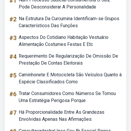
#1
Pode Desconsiderar A Personalidade
#2
Na Estrutura Da Curcumina Identificam-se Grupos
Característicos Das Funções
#3
Aspectos Do Cotidiano Habitação Vestuário
Alimentação Costumes Festas E Etc
#4
Requerimento De Regularização De Omissão De
Prestação De Contas Eleitorais
#5
Caminhonete E Motocicleta São Veículos Quanto à
Espécie Classificados Como
#6
Tratar Consumidores Como Números Se Tornou
Uma Estratégia Perigosa Porque
#7
Há Proporcionalidade Entre As Grandezas
Envolvidas Apenas Nas Afirmações:
Consultacadastral Inss Gov Br Esocial Pages