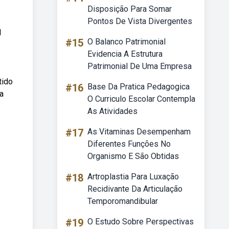
Disposição Para Somar
Pontos De Vista Divergentes
l
#15
O Balanco Patrimonial
Evidencia A Estrutura
Patrimonial De Uma Empresa
tido
#16
Base Da Pratica Pedagogica
a
O Curriculo Escolar Contempla
As Atividades
#17
As Vitaminas Desempenham
Diferentes Funções No
Organismo E São Obtidas
#18
Artroplastia Para Luxação
Recidivante Da Articulação
Temporomandibular
#19
O Estudo Sobre Perspectivas