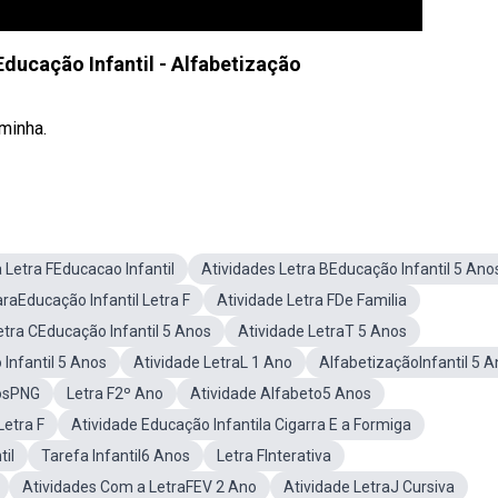
 Educação Infantil - Alfabetização
rminha.
 Letra FEducacao Infantil
Atividades Letra BEducação Infantil 5 Ano
raEducação Infantil Letra F
Atividade Letra FDe Familia
etra CEducação Infantil 5 Anos
Atividade LetraT 5 Anos
Infantil 5 Anos
Atividade LetraL 1 Ano
AlfabetizaçãoInfantil 5 
nosPNG
Letra F2º Ano
Atividade Alfabeto5 Anos
Letra F
Atividade Educação Infantila Cigarra E a Formiga
il
Tarefa Infantil6 Anos
Letra FInterativa
Atividades Com a LetraFEV 2 Ano
Atividade LetraJ Cursiva