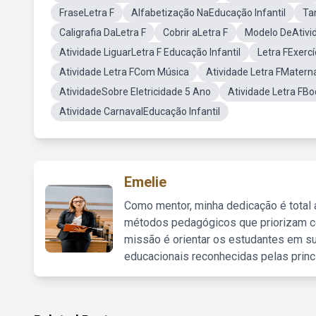
FraseLetra F
Alfabetização NaEducação Infantil
Ta
Caligrafia DaLetra F
Cobrir aLetra F
Modelo DeAtivid
Atividade LiguarLetra F Educação Infantil
Letra FExercí
Atividade Letra FCom Música
Atividade Letra FMaterna
AtividadeSobre Eletricidade 5 Ano
Atividade Letra FB
Atividade CarnavalEducação Infantil
Emelie
Como mentor, minha dedicação é total
métodos pedagógicos que priorizam co
missão é orientar os estudantes em su
educacionais reconhecidas pelas princ