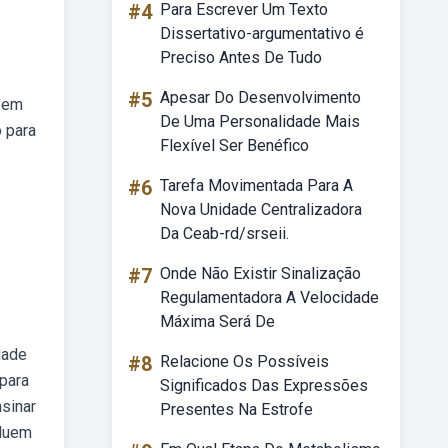
#4
Para Escrever Um Texto
Dissertativo-argumentativo é
Preciso Antes De Tudo
#5
Apesar Do Desenvolvimento
f em
De Uma Personalidade Mais
o para
Flexível Ser Benéfico
#6
Tarefa Movimentada Para A
Nova Unidade Centralizadora
Da Ceab-rd/srseii.
#7
Onde Não Existir Sinalização
Regulamentadora A Velocidade
Máxima Será De
dade
#8
Relacione Os Possíveis
 para
Significados Das Expressões
sinar
Presentes Na Estrofe
cluem