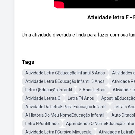
Atividade letra F -
Uma atividade divertida e linda para fazer com sua tu
Tags
Atividade Letra GEducação Infantil 5 Anos
Atividades a
Atividade Letra EEducação Infantil 5 Anos
Atividade Pa
Letra QEducação Infantil
5 Anos Letras
Atividade L
Atividade Letraa O
Letra F4 Anos
ApostilaEducação 
Atividade Da LetraE Para Educação Infantil
Letra 5 A
A História Do Meu NomeEducação Infantil
Auto Ditado
Letra FPontilhado
Aprendendo O NomeEducação Infant
Atividade Letra FCursiva Minuscula
Atividade a LetraD