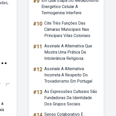
#9
Em Qual Etapa Do Metabolismo
adas,
Energético Celular A
Termogenina Interfere
#10
Cite Três Funções Das
Câmaras Municipais Nas
Principais Vilas Coloniais
#11
Assinale A Alternativa Que
Mostra Uma Prática De
Intolerância Religiosa
#12
Assinale A Alternativa
Incorreta A Respeito Do
Trovadorismo Em Portugal
#13
As Expressões Culturais São
Fundadoras Da Identidade
 a
Dos Grupos Sociais
ais
#14
Senso Colaborativo E