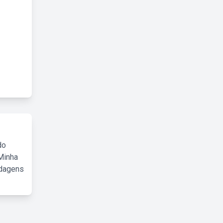
do
Minha
rdagens