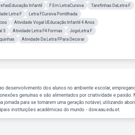
refasEducação Infantil
F Em LetraCursiva
Tarefinhas DaLetra F
ade Letra F
Letra FCursiva Pontilhada
cios
Atividade Vogal UEducação Infantil 4 Anos
l 3
Atividade Letra F4 Formas
JogoLetra F
oquinhas
Atividade Da Letra FPara Decorar
 ao desenvolvimento dos alunos no ambiente escolar, empregan
nexões genuínas e são alimentados por criatividade e paixão. 
a jornada para se tornarem uma geração notável, utilizando abo
ipais instituições acadêmicas do mundo - dsw.aau.edu.et.