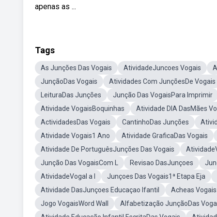
apenas as ...
Tags
As Junções Das Vogais
AtividadeJuncoes Vogais
A
JunçãoDas Vogais
Atividades Com JunçõesDe Vogais
LeituraDas Junções
Junção Das VogaisPara Imprimir
Atividade VogaisBoquinhas
Atividade DIA DasMães Vo
ActividadesDas Vogais
CantinhoDas Junções
Ativi
Atividade Vogais1 Ano
Atividade GraficaDas Vogais
Atividade De PortuguêsJunções Das Vogais
Atividade
Junção Das VogaisCom L
Revisao DasJunçoes
Jun
AtividadeVogal a I
Junçoes Das Vogais1ª Etapa Eja
Atividade DasJunçoes Educaçao Ifantil
Acheas Vogais
Jogo VogaisWord Wall
Alfabetização JunçãoDas Voga