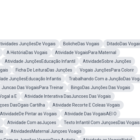
tividades JunçõesDe Vogais
BolicheDas Vogais
DitadoDas Vogai
A HistóriaDas Vogais
Atividade VogaisPara Maternal
Atividade JunçõesEducação Infantil
AtividadeSobre Junções
gais
Ficha De LeituraDas Junções
Vogais JunçõesPara Colorir
dade JunçõesEducação Infantis
Trabalhando Com a JunçãoDas Vog
Juncao Das VogaisPara Treinar
BingoDas Junções Das Vogais
Vogal a E
Atividade Interativa DasJuncoes Das Vogais
çoes DasOgais Cartilha
Atividade Recorte E Coleas Vogais
AtividadeDe Pintar as Vogais
Atividade Das VogaisAEI O
Atividade Com asJuçoes
Texto Infantil Com JunçoesDas Vogais
is
AtividadesMaternal Junçoes Voagis