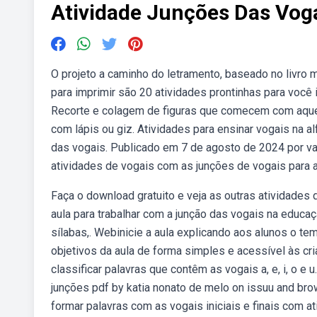
Atividade Junções Das Vog
O projeto a caminho do letramento, baseado no livro
para imprimir são 20 atividades prontinhas para você i
Recorte e colagem de figuras que comecem com aquel
com lápis ou giz. Atividades para ensinar vogais na a
das vogais. Publicado em 7 de agosto de 2024 por v
atividades de vogais com as junções de vogais para ap
Faça o download gratuito e veja as outras atividades 
aula para trabalhar com a junção das vogais na educaçã
sílabas,. Webinicie a aula explicando aos alunos o te
objetivos da aula de forma simples e acessível às cri
classificar palavras que contêm as vogais a, e, i, o e 
junções pdf by katia nonato de melo on issuu and bro
formar palavras com as vogais iniciais e finais com at