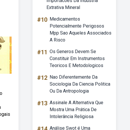
Importacoes Da Industria
Extrativa Mineral
#10
Medicamentos
Potencialmente Perigosos
Mpp Sao Aqueles Associados
A Risco
#11
Os Generos Devem Se
Constituir Em Instrumentos
Teoricos E Metodologicos
#12
Nao Diferentemente Da
Sociologia Da Ciencia Politica
Ou Da Antropologia
ho
#13
Assinale A Alternativa Que
m
Mostra Uma Prática De
ogais
Intolerância Religiosa
#14
Análise Swot é Uma