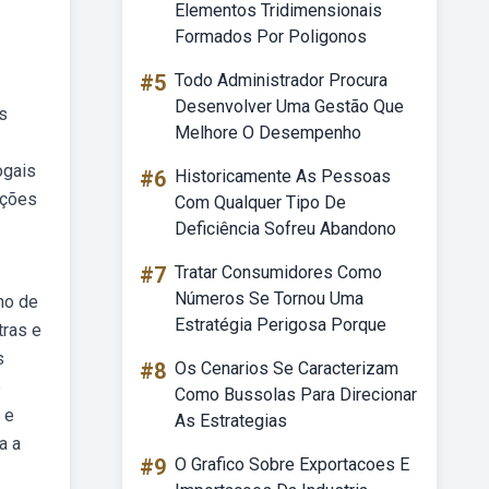
Elementos Tridimensionais
Formados Por Poligonos
#5
Todo Administrador Procura
Desenvolver Uma Gestão Que
s
Melhore O Desempenho
ogais
#6
Historicamente As Pessoas
nções
Com Qualquer Tipo De
Deficiência Sofreu Abandono
#7
Tratar Consumidores Como
Números Se Tornou Uma
no de
Estratégia Perigosa Porque
tras e
s
#8
Os Cenarios Se Caracterizam
e
Como Bussolas Para Direcionar
 e
As Estrategias
a a
#9
O Grafico Sobre Exportacoes E