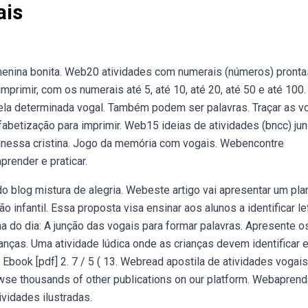
ais
 menina bonita. Web20 atividades com numerais (números) pronta
mprimir, com os numerais até 5, até 10, até 20, até 50 e até 100.
a determinada vogal. Também podem ser palavras. Traçar as v
lfabetização para imprimir. Web15 ideias de atividades (bncc) ju
anessa cristina. Jogo da memória com vogais. Webencontre
render e praticar.
do blog mistura de alegria. Webeste artigo vai apresentar um pla
o infantil. Essa proposta visa ensinar aos alunos a identificar le
ma do dia: A junção das vogais para formar palavras. Apresente o
anças. Uma atividade lúdica onde as crianças devem identificar 
u. Ebook [pdf] 2. 7 / 5 ( 13. Webread apostila de atividades vogais
wse thousands of other publications on our platform. Webaprend
ividades ilustradas.