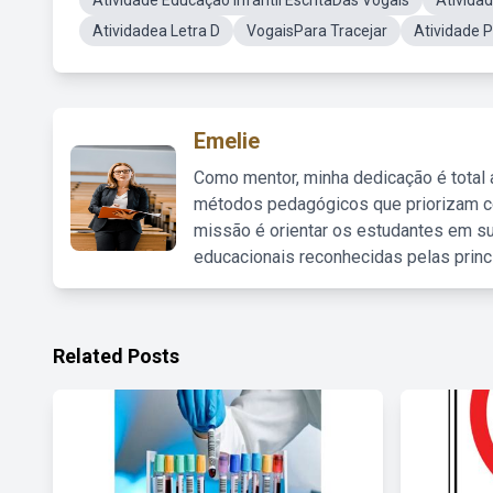
Atividade Educação Infantil EscritaDas Vogais
Ativida
Atividadea Letra D
VogaisPara Tracejar
Atividade 
Emelie
Como mentor, minha dedicação é total
métodos pedagógicos que priorizam co
missão é orientar os estudantes em su
educacionais reconhecidas pelas princ
Related Posts