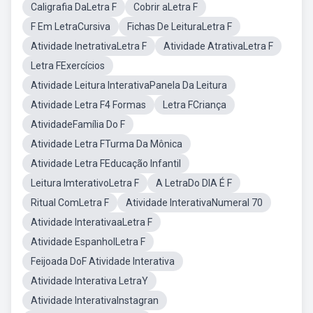
Caligrafia DaLetra F
Cobrir aLetra F
F Em LetraCursiva
Fichas De LeituraLetra F
Atividade InetrativaLetra F
Atividade AtrativaLetra F
Letra FExercícios
Atividade Leitura InterativaPanela Da Leitura
Atividade Letra F4 Formas
Letra FCriança
AtividadeFamília Do F
Atividade Letra FTurma Da Mônica
Atividade Letra FEducação Infantil
Leitura ImterativoLetra F
A LetraDo DIA É F
Ritual ComLetra F
Atividade InterativaNumeral 70
Atividade InterativaaLetra F
Atividade EspanholLetra F
Feijoada DoF Atividade Interativa
Atividade Interativa LetraY
Atividade InterativaInstagran