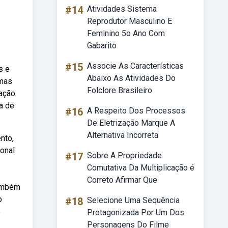
#14
Atividades Sistema
Reprodutor Masculino E
Feminino 5o Ano Com
Gabarito
#15
Associe As Características
s e
Abaixo As Atividades Do
umas
Folclore Brasileiro
cação
la de
#16
A Respeito Dos Processos
De Eletrização Marque A
Alternativa Incorreta
nto,
ional
#17
Sobre A Propriedade
Comutativa Da Multiplicação é
Correto Afirmar Que
também
o
#18
Selecione Uma Sequência
o
Protagonizada Por Um Dos
Personagens Do Filme