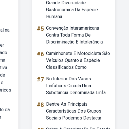
Grande Diversidade
Gastronômica Da Espécie
Humana
#5
Convenção Interamericana
al na
Contra Toda Forma De
Discriminação E Intolerância
er
tado
#6
Caminhonete E Motocicleta São
uma
Veículos Quanto à Espécie
Classificados Como
tiva
ade
#7
No Interior Dos Vasos
 e
Linfáticos Circula Uma
óricos
Substância Denominada Linfa
#8
Dentre As Principais
to da
Características Dos Grupos
e
Sociais Podemos Destacar