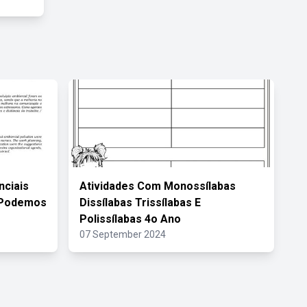
nciais
Atividades Com Monossílabas
 Podemos
Dissílabas Trissílabas E
Polissílabas 4o Ano
07 September 2024