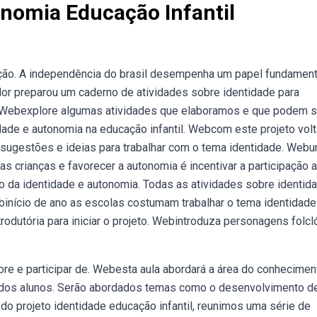
onomia Educação Infantil
ção. A independência do brasil desempenha um papel fundament
dor preparou um caderno de atividades sobre identidade para
o. Webexplore algumas atividades que elaboramos e que podem s
dade e autonomia na educação infantil. Webcom este projeto vol
os sugestões e ideias para trabalhar com o tema identidade. Web
as crianças e favorecer a autonomia é incentivar a participação a
ão da identidade e autonomia. Todas as atividades sobre identid
binício de ano as escolas costumam trabalhar o tema identidade
rodutória para iniciar o projeto. Webintroduza personagens folcl
ore e participar de. Webesta aula abordará a área do conhecimen
ia dos alunos. Serão abordados temas como o desenvolvimento d
do projeto identidade educação infantil, reunimos uma série de