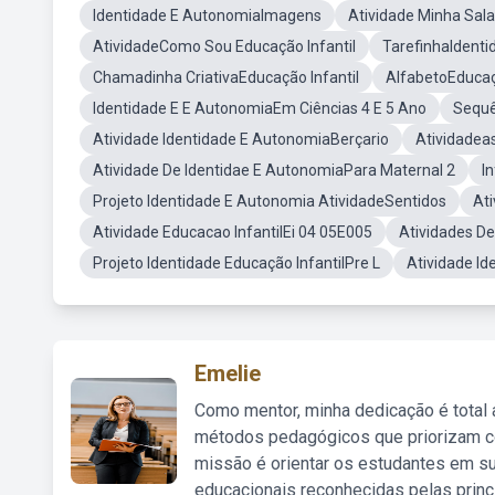
Identidade E AutonomiaImagens
Atividade Minha Sala
AtividadeComo Sou Educação Infantil
TarefinhaIdent
Chamadinha CriativaEducação Infantil
AlfabetoEducaçã
Identidade E E AutonomiaEm Ciências 4 E 5 Ano
Sequê
Atividade Identidade E AutonomiaBerçario
Atividadeas
Atividade De Identidae E AutonomiaPara Maternal 2
In
Projeto Identidade E Autonomia AtividadeSentidos
At
Atividade Educacao InfantilEi 04 05E005
Atividades De
Projeto Identidade Educação InfantilPre L
Atividade Id
Emelie
Como mentor, minha dedicação é total
métodos pedagógicos que priorizam co
missão é orientar os estudantes em su
educacionais reconhecidas pelas princ