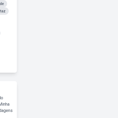
ade
rtaz
do
Minha
rdagens