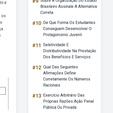
#9
Sobre A Organização Do Estado
il é
Brasileiro Assinale A Alternativa
Correta
m os
ão
#10
De Que Forma Os Estudantes
Conseguem Desenvolver O
ça
Protagonismo Juvenil
e
#11
Seletividade E
Distributividade Na Prestação
Dos Benefícios E Serviços
#12
Qual Das Seguintes
Afirmações Define
Corretamente Os Números
Racionais
#13
Exercício Arbitrário Das
Próprias Razões Ação Penal
Pública Ou Privada