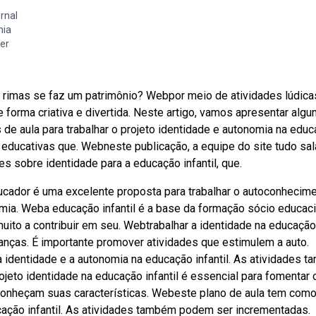
rnal
mia
er
s rimas se faz um patrimônio? Webpor meio de atividades lúdica
 forma criativa e divertida. Neste artigo, vamos apresentar alg
de aula para trabalhar o projeto identidade e autonomia na edu
es educativas que. Webneste publicação, a equipe do site tudo sa
s sobre identidade para a educação infantil, que.
ucador é uma excelente proposta para trabalhar o autoconhecime
mia. Weba educação infantil é a base da formação sócio educac
muito a contribuir em seu. Webtrabalhar a identidade na educação
ianças. É importante promover atividades que estimulem a auto.
 identidade e a autonomia na educação infantil. As atividades 
eto identidade na educação infantil é essencial para fomentar 
conheçam suas características. Webeste plano de aula tem com
ucação infantil. As atividades também podem ser incrementadas.