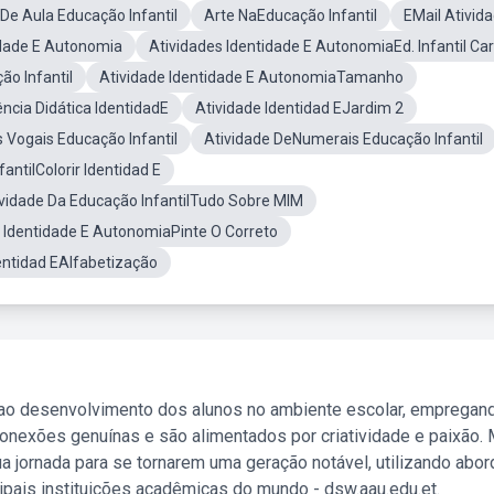
De Aula Educação Infantil
Arte NaEducação Infantil
EMail Ativid
idade E Autonomia
Atividades Identidade E AutonomiaEd. Infantil Ca
o Infantil
Atividade Identidade E AutonomiaTamanho
ncia Didática IdentidadE
Atividade Identidad EJardim 2
 Vogais Educação Infantil
Atividade DeNumerais Educação Infantil
fantilColorir Identidad E
ividade Da Educação InfantilTudo Sobre MIM
 Identidade E AutonomiaPinte O Correto
entidad EAlfabetização
 ao desenvolvimento dos alunos no ambiente escolar, empregan
nexões genuínas e são alimentados por criatividade e paixão. 
a jornada para se tornarem uma geração notável, utilizando abo
ipais instituições acadêmicas do mundo - dsw.aau.edu.et.