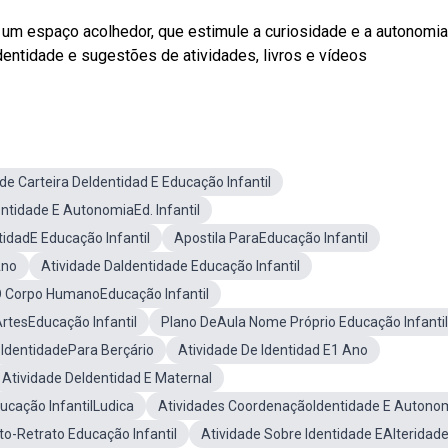
 um espaço acolhedor, que estimule a curiosidade e a autonomia
dentidade e sugestões de atividades, livros e vídeos
de Carteira DeIdentidad E Educação Infantil
entidade E AutonomiaEd. Infantil
idadE Educação Infantil
Apostila ParaEducação Infantil
Ano
Atividade DaIdentidade Educação Infantil
O Corpo HumanoEducação Infantil
ArtesEducação Infantil
Plano DeAula Nome Próprio Educação Infantil
 IdentidadePara Berçário
Atividade De Identidad E1 Ano
Atividade DeIdentidad E Maternal
ducação InfantilLudica
Atividades CoordenaçãoIdentidade E Autono
o-Retrato Educação Infantil
Atividade Sobre Identidade EAlteridad