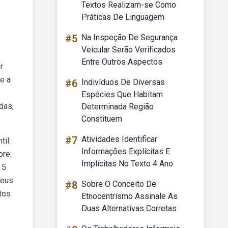
Textos Realizam-se Como
Práticas De Linguagem
#5
Na Inspeção De Segurança
Veicular Serão Verificados
Entre Outros Aspectos
r
le a
#6
Indivíduos De Diversas
Espécies Que Habitam
das,
Determinada Região
Constituem
#7
Atividades Identificar
il:
Informações Explícitas E
ore.
Implícitas No Texto 4 Ano
 5
seus
#8
Sobre O Conceito De
tos
Etnocentrismo Assinale As
Duas Alternativas Corretas