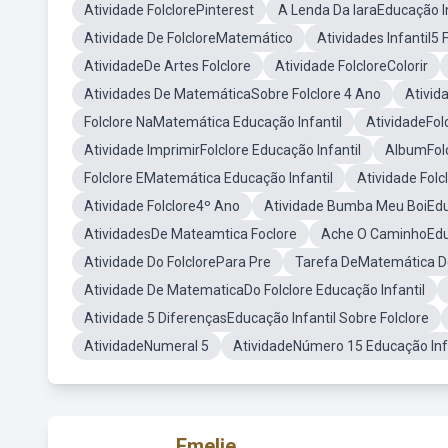
Atividade FolclorePinterest
A Lenda Da IaraEducação In
Atividade De FolcloreMatemático
Atividades Infantil5 
AtividadeDe Artes Folclore
Atividade FolcloreColorir
Atividades De MatemáticaSobre Folclore 4 Ano
Ativid
Folclore NaMatemática Educação Infantil
AtividadeFolc
Atividade ImprimirFolclore Educação Infantil
AlbumFolc
Folclore EMatemática Educação Infantil
Atividade Fol
Atividade Folclore4º Ano
Atividade Bumba Meu BoiEduc
AtividadesDe Mateamtica Foclore
Ache O CaminhoEduc
Atividade Do FolclorePara Pre
Tarefa DeMatemática Do
Atividade De MatematicaDo Folclore Educação Infantil
Atividade 5 DiferençasEducação Infantil Sobre Folclore
AtividadeNumeral 5
AtividadeNúmero 15 Educação Inf
Emelie