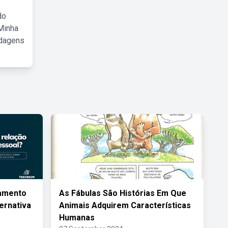
do
Minha
rdagens
amento
As Fábulas São Histórias Em Que
ernativa
Animais Adquirem Características
Humanas