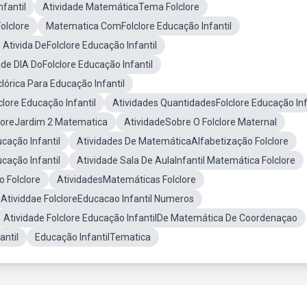
fantil
Atividade MatemáticaTema Folclore
Folclore
Matematica ComFolclore Educação Infantil
Ativida DeFolclore Educação Infantil
ade DIA DoFolclore Educação Infantil
lórica Para Educação Infantil
lore Educação Infantil
Atividades QuantidadesFolclore Educação Inf
cloreJardim 2 Matematica
AtividadeSobre O Folclore Maternal
ação Infantil
Atividades De MatemáticaAlfabetização Folclore
ação Infantil
Atividade Sala De AulaInfantil Matemática Folclore
 Folclore
AtividadesMatemáticas Folclore
Atividdae FolcloreEducacao Infantil Numeros
Atividade Folclore Educação InfantilDe Matemática De Coordenaçao
antil
Educação InfantilTematica