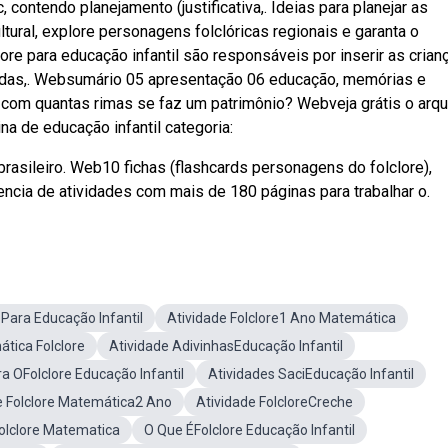
contendo planejamento (justificativa,. Ideias para planejar as
ultural, explore personagens folclóricas regionais e garanta o
re para educação infantil são responsáveis por inserir as crian
endas,. Websumário 05 apresentação 06 educação, memórias e
0 com quantas rimas se faz um patrimônio? Webveja grátis o arqu
na de educação infantil categoria:
asileiro. Web10 fichas (flashcards personagens do folclore),
encia de atividades com mais de 180 páginas para trabalhar o.
ePara Educação Infantil
Atividade Folclore1 Ano Matemática
tica Folclore
Atividade AdivinhasEducação Infantil
a OFolclore Educação Infantil
Atividades SaciEducação Infantil
e Folclore Matemática2 Ano
Atividade FolcloreCreche
olclore Matematica
O Que ÉFolclore Educação Infantil