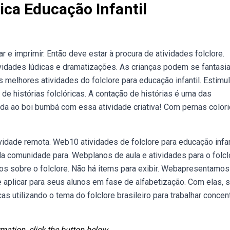
ica Educação Infantil
r e imprimir. Então deve estar à procura de atividades folclore.
vidades lúdicas e dramatizações. As crianças podem se fantasia
s melhores atividades do folclore para educação infantil. Estimu
de histórias folclóricas. A contação de histórias é uma das
ida ao boi bumbá com essa atividade criativa! Com pernas colori
vidade remota. Web10 atividades de folclore para educação infant
a comunidade para. Webplanos de aula e atividades para o folcl
nos sobre o folclore. Não há items para exibir. Webapresentamos
e aplicar para seus alunos em fase de alfabetização. Com elas, 
s utilizando o tema do folclore brasileiro para trabalhar concen
mation, click the button below.