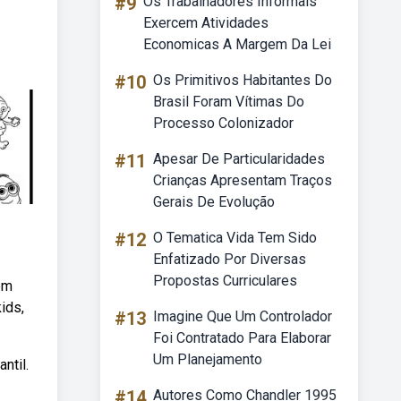
#9
Os Trabalhadores Informais
Exercem Atividades
Economicas A Margem Da Lei
#10
Os Primitivos Habitantes Do
Brasil Foram Vítimas Do
Processo Colonizador
#11
Apesar De Particularidades
Crianças Apresentam Traços
Gerais De Evolução
#12
O Tematica Vida Tem Sido
Enfatizado Por Diversas
Propostas Curriculares
em
ids,
#13
Imagine Que Um Controlador
Foi Contratado Para Elaborar
Um Planejamento
ntil.
#14
Autores Como Chandler 1995