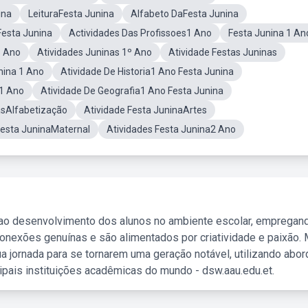
ina
LeituraFesta Junina
Alfabeto DaFesta Junina
Festa Junina
Actividades Das Profissoes1 Ano
Festa Junina 1 An
5 Ano
Atividades Juninas 1º Ano
Atividade Festas Juninas
nina 1 Ano
Atividade De Historia1 Ano Festa Junina
o1 Ano
Atividade De Geografia1 Ano Festa Junina
asAlfabetização
Atividade Festa JuninaArtes
Festa JuninaMaternal
Atividades Festa Junina2 Ano
 ao desenvolvimento dos alunos no ambiente escolar, empregan
nexões genuínas e são alimentados por criatividade e paixão. 
a jornada para se tornarem uma geração notável, utilizando abo
ipais instituições acadêmicas do mundo - dsw.aau.edu.et.