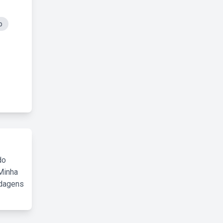
o
do
Minha
rdagens