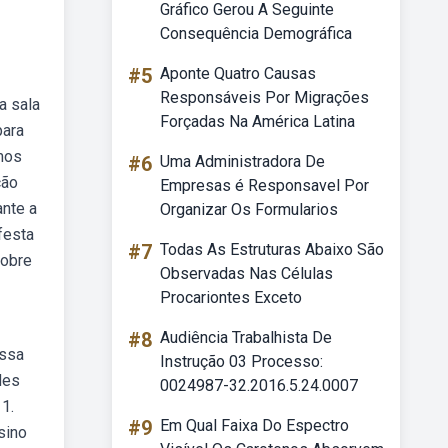
Gráfico Gerou A Seguinte
Consequência Demográfica
#5
Aponte Quatro Causas
Responsáveis Por Migrações
a sala
Forçadas Na América Latina
para
amos
#6
Uma Administradora De
ção
Empresas é Responsavel Por
ante a
Organizar Os Formularios
festa
#7
Todas As Estruturas Abaixo São
sobre
Observadas Nas Células
Procariontes Exceto
#8
Audiência Trabalhista De
Essa
Instrução 03 Processo:
des
0024987-32.2016.5.24.0007
 1.
#9
Em Qual Faixa Do Espectro
sino