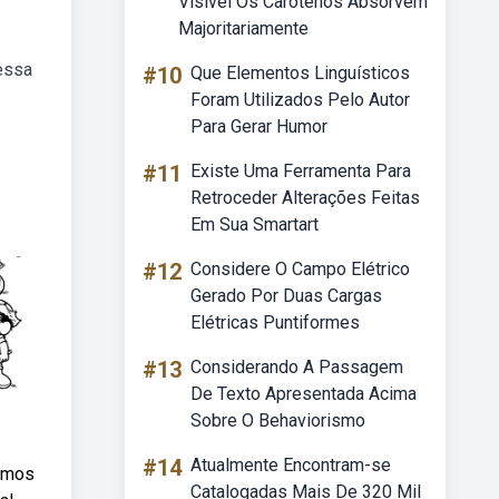
Visível Os Carotenos Absorvem
Majoritariamente
 essa
#10
Que Elementos Linguísticos
Foram Utilizados Pelo Autor
Para Gerar Humor
#11
Existe Uma Ferramenta Para
Retroceder Alterações Feitas
Em Sua Smartart
#12
Considere O Campo Elétrico
Gerado Por Duas Cargas
Elétricas Puntiformes
#13
Considerando A Passagem
De Texto Apresentada Acima
Sobre O Behaviorismo
#14
Atualmente Encontram-se
demos
Catalogadas Mais De 320 Mil