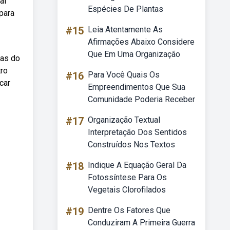
al
Espécies De Plantas
para
#15
Leia Atentamente As
Afirmações Abaixo Considere
Que Em Uma Organização
ças do
tro
#16
Para Você Quais Os
car
Empreendimentos Que Sua
Comunidade Poderia Receber
#17
Organização Textual
Interpretação Dos Sentidos
Construídos Nos Textos
#18
Indique A Equação Geral Da
Fotossíntese Para Os
Vegetais Clorofilados
#19
Dentre Os Fatores Que
Conduziram A Primeira Guerra