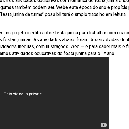
os três atividades exclusivas com temática de festa junina e ide
(algumas também podem ser. Webe esta época do ano é propícia 
festa junina da turma” possibilitará o amplo trabalho em leitura,
m projeto inédito sobre festa junina para trabalhar com crian
festas juninas. As atividades abaixo foram desenvolvidas den
tividades inéditas, com ilustrações. Web — e para saber mais e fi
ramos atividades educativas de festa junina para o 1º ano.