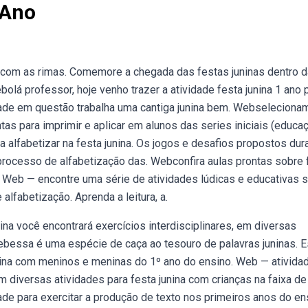
 Ano
o com as rimas. Comemore a chegada das festas juninas dentro d
lá professor, hoje venho trazer a atividade festa junina 1 ano 
vidade em questão trabalha uma cantiga junina bem. Webselecion
tas para imprimir e aplicar em alunos das series iniciais (educa
a alfabetizar na festa junina. Os jogos e desafios propostos dur
 processo de alfabetização das. Webconfira aulas prontas sobre 
o. Web — encontre uma série de atividades lúdicas e educativas 
 alfabetização. Aprenda a leitura, a.
a você encontrará exercícios interdisciplinares, em diversas
ebessa é uma espécie de caça ao tesouro de palavras juninas. 
junina com meninos e meninas do 1º ano do ensino. Web — ativida
om diversas atividades para festa junina com crianças na faixa de
de para exercitar a produção de texto nos primeiros anos do en