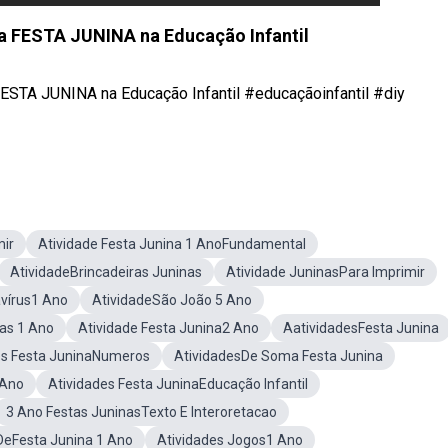
ara FESTA JUNINA na Educação Infantil
 FESTA JUNINA na Educação Infantil #educaçãoinfantil #diy
mir
Atividade Festa Junina 1 AnoFundamental
AtividadeBrincadeiras Juninas
Atividade JuninasPara Imprimir
avírus1 Ano
AtividadeSão João 5 Ano
as 1 Ano
Atividade Festa Junina2 Ano
AatividadesFesta Junina
es Festa JuninaNumeros
AtividadesDe Soma Festa Junina
 Ano
Atividades Festa JuninaEducação Infantil
3 Ano Festas JuninasTexto E Interoretacao
DeFesta Junina 1 Ano
Atividades Jogos1 Ano