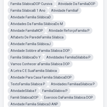
Familia SilabicaDOP Cursiva
Atividade Da FamíliaDOP
Familia SilabicaB 1 Ano
Atividade FamíliaF
Atividade Família SilábicaD
Atividades Da Família SilábicaDo M
Atividade FamiliaNOP
Atividade ReforçoFamilia P
Alfabeto De ParedeFamilia Silabica
Atividade Família SilábicaJ
Atividade Sobbre aFamilia Silabica DOP
Família SilábicaDo Y
Atividdades FamiliaSilabiba P
Vamos Conhecer aFamilia Silabica DOP
A Letra C E SuaFamilia Silabica
Atividade Para Casa Familia SilabicaDOP
TextoFamilia Silabica P
Atividades FamiliaaSilabica P
AtividadeSílaba F
FamiliaSilabiva P
Famili SilabicaDOP
Exercicio DaFamilia Silabica DOP
Atividade Familia Silabica3 ANP