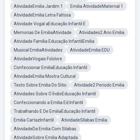
AtividadeEmilia Jardim 1
Emilia AtividadeMaternal 1
AtividadeEmilia Letra Faltosa
Atividade Vogal aEducação Infantil E
Memorias De EmiliaAtividade
Atividades2 Ano Emilia
Atividade Família Educação InfantilEmilia
Musical EmiliaAtividades
AtividadeEmilia EDU
AtividadeVogais Folclore
Confeccionar EmiliaEducação Infantil
AtividadeEmilia Mostra Cultural
Texto Sobre Emilia Do Sitio
Atividade2 Periodo Emilia
Atividades Sobre O ÍndioEducação Infantil
Confeccionando a Emilia Ed.Infantil
Trabalhando E De EmiliaEducação Infantil
Emilia CartazInfantil
AtividadeSílabas Emilia
AtividadeDa Emilia Com Silabas
AtividadeSobre Emilia Adaptada