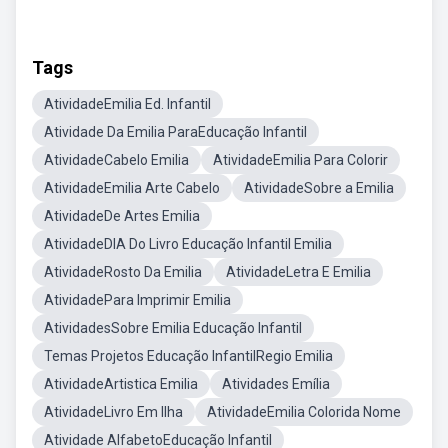
Tags
AtividadeEmilia Ed. Infantil
Atividade Da Emilia ParaEducação Infantil
AtividadeCabelo Emilia
AtividadeEmilia Para Colorir
AtividadeEmilia Arte Cabelo
AtividadeSobre a Emilia
AtividadeDe Artes Emilia
AtividadeDIA Do Livro Educação Infantil Emilia
AtividadeRosto Da Emilia
AtividadeLetra E Emilia
AtividadePara Imprimir Emilia
AtividadesSobre Emilia Educação Infantil
Temas Projetos Educação InfantilRegio Emilia
AtividadeArtistica Emilia
Atividades Emília
AtividadeLivro Em Ilha
AtividadeEmilia Colorida Nome
Atividade AlfabetoEducação Infantil