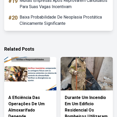
#19
Muitas Empresas Apos Reprovarem Candidatos
Para Suas Vagas Incentivam
#20
Baixa Probabilidade De Neoplasia Prostática
Clinicamente Significante
Related Posts
A Eficiência Das
Durante Um Incendio
Operações De Um
Em Um Edificio
Almoxarifado
Residencial Os
Depende
Bombeiros Utilizaram