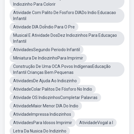
Indiozinho Para Colorir
Atividade Com Palito De Fosforo DIADo Indio Educacao
Infantil
Atividade DIA DoÍndio Para O Pre
Musical E Atividade DosDez Indiozinhos Para Educaçao
Infantil
AtividadesSegundo Periodo Infantil
Miniatura De IndiozinhoPara Imprimir
Construção De Uma OCA Povos IndígenasEducação
Infantil Crianças Bem Pequenas
AtividadesDe Ajuda Ao Indiozinho
AtividadeColar Palitos De Fósforo No Indio
Atividade OS IndiozinhosCompletar Palavras
AtividadeMaior Menor DIA Do Indio
AtividadeImpressa Indiozinhos
AtividadesPara Idosos Imprimir
AtividadeVogal a I
Letra Da Nusica Do Indizinho