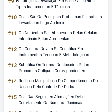
#9
Estratégia De Avaliação Em Saúde Conceitos
Tipos Instrumentos E Técnicas
#10
Quais São Os Principais Problemas Filosóficos
Levantados Logo Ao Início
#11
Os Nutrientes Sao Absorvidos Pelas Celulas
Intestinais Estas Apresentam
#12
Os Generos Devem Se Constituir Em
Instrumentos Teoricos E Metodologicos
#13
Substitua Os Termos Destacados Pelos
Pronomes Oblíquos Correspondentes
#14
Redacao Manipulacao Do Comportamento Do
Usuario Pelo Controle De Dados
#15
Qual Das Seguintes Afirmações Define
Corretamente Os Números Racionais