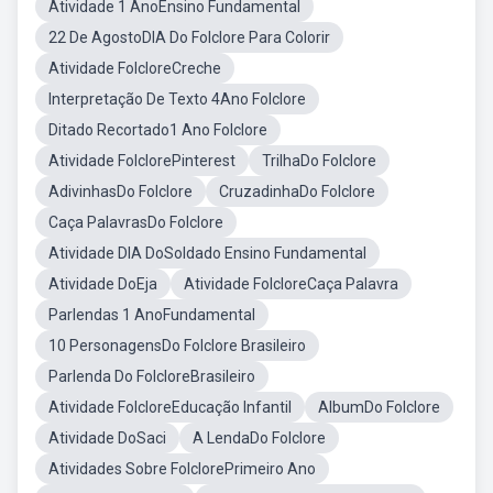
Atividade 1 AnoEnsino Fundamental
22 De AgostoDIA Do Folclore Para Colorir
Atividade FolcloreCreche
Interpretação De Texto 4Ano Folclore
Ditado Recortado1 Ano Folclore
Atividade FolclorePinterest
TrilhaDo Folclore
AdivinhasDo Folclore
CruzadinhaDo Folclore
Caça PalavrasDo Folclore
Atividade DIA DoSoldado Ensino Fundamental
Atividade DoEja
Atividade FolcloreCaça Palavra
Parlendas 1 AnoFundamental
10 PersonagensDo Folclore Brasileiro
Parlenda Do FolcloreBrasileiro
Atividade FolcloreEducação Infantil
AlbumDo Folclore
Atividade DoSaci
A LendaDo Folclore
Atividades Sobre FolclorePrimeiro Ano