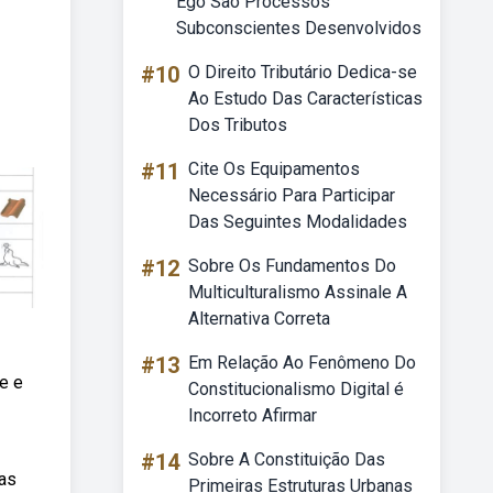
Ego Sao Processos
Subconscientes Desenvolvidos
#10
O Direito Tributário Dedica-se
Ao Estudo Das Características
Dos Tributos
#11
Cite Os Equipamentos
Necessário Para Participar
Das Seguintes Modalidades
#12
Sobre Os Fundamentos Do
Multiculturalismo Assinale A
Alternativa Correta
#13
Em Relação Ao Fenômeno Do
te e
Constitucionalismo Digital é
Incorreto Afirmar
#14
Sobre A Constituição Das
bas
Primeiras Estruturas Urbanas