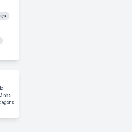
eça
do
Minha
rdagens