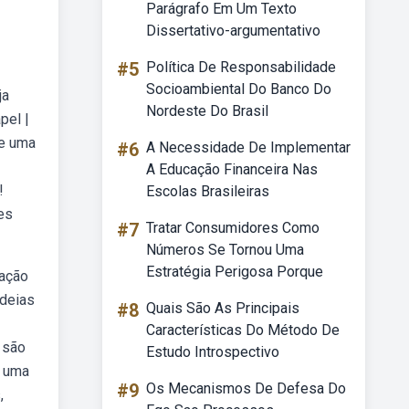
Parágrafo Em Um Texto
Dissertativo-argumentativo
#5
Política De Responsabilidade
Socioambiental Do Banco Do
ja
Nordeste Do Brasil
pel |
re uma
#6
A Necessidade De Implementar
A Educação Financeira Nas
!
Escolas Brasileiras
es
#7
Tratar Consumidores Como
Números Se Tornou Uma
Estratégia Perigosa Porque
cação
ideias
#8
Quais São As Principais
Características Do Método De
 são
Estudo Introspectivo
r uma
#9
Os Mecanismos De Defesa Do
,