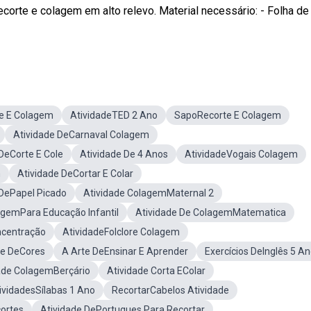
corte e colagem em alto relevo. Material necessário: - Folha de
e E Colagem
AtividadeTED 2 Ano
SapoRecorte E Colagem
Atividade DeCarnaval Colagem
DeCorte E Cole
Atividade De 4 Anos
AtividadeVogais Colagem
m
Atividade DeCortar E Colar
 DePapel Picado
Atividade ColagemMaternal 2
agemPara Educação Infantil
Atividade De ColagemMatematica
ncentração
AtividadeFolclore Colagem
de DeCores
A Arte DeEnsinar E Aprender
Exercícios DeInglês 5 A
ade ColagemBerçário
Atividade Corta EColar
ividadesSílabas 1 Ano
RecortarCabelos Atividade
cortes
Atividade DePortugues Para Recortar