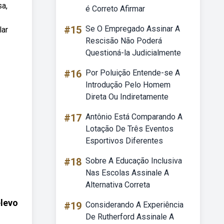
sa,
é Correto Afirmar
#15
Se O Empregado Assinar A
lar
Rescisão Não Poderá
Questioná-la Judicialmente
#16
Por Poluição Entende-se A
Introdução Pelo Homem
Direta Ou Indiretamente
#17
Antônio Está Comparando A
Lotação De Três Eventos
Esportivos Diferentes
#18
Sobre A Educação Inclusiva
Nas Escolas Assinale A
Alternativa Correta
elevo
#19
Considerando A Experiência
De Rutherford Assinale A