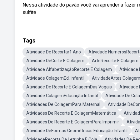
Nessa atividade do pavão você vai aprender a fazer re
sulfite ...
Tags
Atividade De Recortar1 Ano
Atividade NumerosRecort
Atividade DeCorte E Colagem
ArteRecorte E Colagem
Atividade AlfabetizaçãoRecorte E Colagem
Atividade 
Atividade ColagemEd. Infantil
AtividadeArtes Colage
Atividade De Recorte E ColagemDas Vogais
Atividade
Atividade ColagemEducação Infantil
Atividade De Col
Atividades De ColagemPara Maternal
Atividade DeCo
Atividades De Recorte E ColagemMatemática
Ativida
Atividades De Recorte E ColagemPara Imprimir
Ativid
Atividade DeFormas Geométricas Educação Infantil
At
AtividadeRecorta Da Letrinha E Cola
Atividades De Re