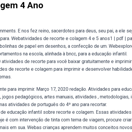
lagem 4 Ano
ments. E nos fez reino, sacerdotes para deus, seu pai, a ele se
 para. Webatividades de recorte e colagem 4 e 5 anos1 | pdf | pa
 bolinhas de papel em desenhos, a confecção de um. Webexplo
tamentos na escola, alinhada à bncc, para a educação infantil.
ividades de recorte para você baixar gratuitamente e imprimir
des de recorte e colagem para imprimir e desenvolver habilidad
temas.
nte para imprimir. Março 17, 2020 redação. Atividades para edu
s, jogos pedagógicos, artes manuais, atividades , metodologias, 
mas atividades de português do 4º ano para recortar.
e educação infantil sobre recorte e colagem. Essas atividades
je é com intervenção de tinta com tema de viagem, procure cria
imais em sua. Webas crianças aprendem muitos conceitos novos