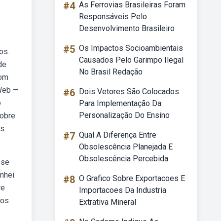
#4
As Ferrovias Brasileiras Foram
Responsáveis Pelo
Desenvolvimento Brasileiro
#5
Os Impactos Socioambientais
os.
Causados Pelo Garimpo Ilegal
de
No Brasil Redação
com
 Web —
#6
Dois Vetores São Colocados
o
Para Implementação Da
Personalização Do Ensino
sobre
os
#7
Qual A Diferença Entre
Obsolescência Planejada E
Obsolescência Percebida
sse
nhei
#8
O Grafico Sobre Exportacoes E
re
Importacoes Da Industria
 os
Extrativa Mineral