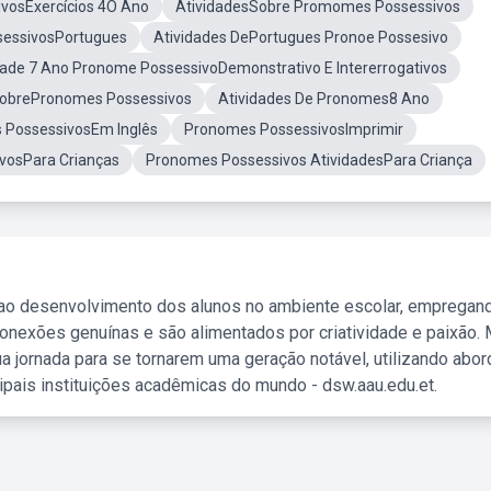
vosExercícios 4O Ano
AtividadesSobre Promomes Possessivos
essivosPortugues
Atividades DePortugues Pronoe Possesivo
dade 7 Ano Pronome PossessivoDemonstrativo E Intererrogativos
 SobrePronomes Possessivos
Atividades De Pronomes8 Ano
 PossessivosEm Inglês
Pronomes PossessivosImprimir
vosPara Crianças
Pronomes Possessivos AtividadesPara Criança
 ao desenvolvimento dos alunos no ambiente escolar, empregan
nexões genuínas e são alimentados por criatividade e paixão. 
a jornada para se tornarem uma geração notável, utilizando abo
ipais instituições acadêmicas do mundo - dsw.aau.edu.et.