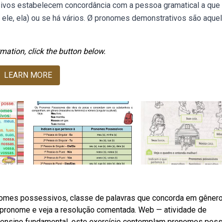
os estabelecem concordância com a pessoa gramatical a que
, ele, ela) ou se há vários. Ø pronomes demonstrativos são aque
mation, click the button below.
LEARN MORE
omes possessivos, classe de palavras que concorda em gênero
 pronome e veja a resolução comentada. Web — atividade de
do ensino fundamental, este exercício contemplam pronomes pes