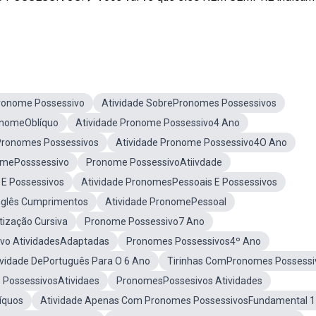
ronome Possessivo
Atividade SobrePronomes Possessivos
onomeOblíquo
Atividade Pronome Possessivo4 Ano
Pronomes Possessivos
Atividade Pronome Possessivo4O Ano
omePosssessivo
Pronome PossessivoAtiivdade
 E Possessivos
Atividade PronomesPessoais E Possessivos
Inglês Cumprimentos
Atividade PronomePessoal
tização Cursiva
Pronome Possessivo7 Ano
vo AtividadesAdaptadas
Pronomes Possessivos4º Ano
ividade DePortuguês Para O 6 Ano
Tirinhas ComPronomes Possessi
PossessivosAtividaes
PronomesPossesivos Atividades
íquos
Atividade Apenas Com Pronomes PossessivosFundamental 1