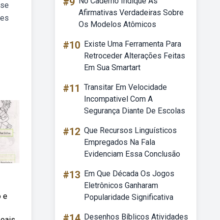
#9
No Caderno Indique As
 se
Afirmativas Verdadeiras Sobre
les
Os Modelos Atômicos
#10
Existe Uma Ferramenta Para
Retroceder Alterações Feitas
Em Sua Smartart
#11
Transitar Em Velocidade
Incompativel Com A
Segurança Diante De Escolas
#12
Que Recursos Linguísticos
Empregados Na Fala
Evidenciam Essa Conclusão
#13
Em Que Década Os Jogos
Eletrônicos Ganharam
 e
Popularidade Significativa
#14
Desenhos Bíblicos Atividades
soais