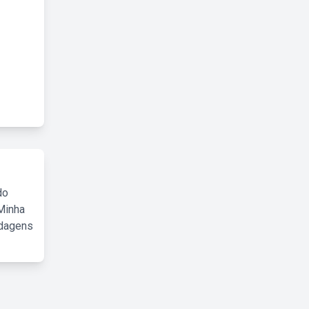
do
Minha
rdagens