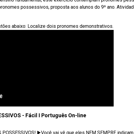
pronomes possessivos, proposta aos alunos do 9º ano. Ativida
estões abaixo: Localize dois pronomes demonstrativos.
IVOS - Fácil I Português On-line
S POSSESSIVOS! ▶️Você vai vê que eles NEM SEMPRE indicam