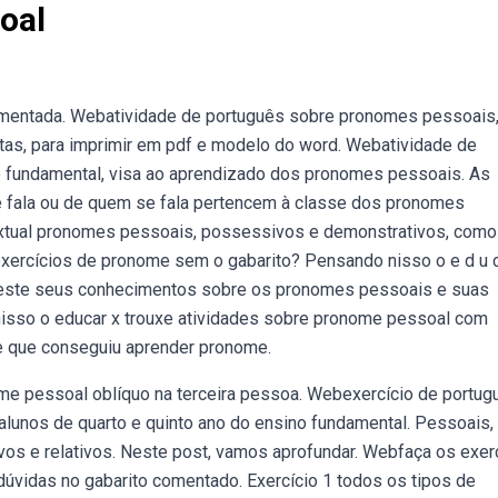
oal
omentada. Webatividade de português sobre pronomes pessoais
tas, para imprimir em pdf e modelo do word. Webatividade de
o fundamental, visa ao aprendizado dos pronomes pessoais. As
e fala ou de quem se fala pertencem à classe dos pronomes
textual pronomes pessoais, possessivos e demonstrativos, como
xercícios de pronome sem o gabarito? Pensando nisso o e d u c 
teste seus conhecimentos sobre os pronomes pessoais e suas
nisso o educar x trouxe atividades sobre pronome pessoal com
de que conseguiu aprender pronome.
ome pessoal oblíquo na terceira pessoa. Webexercício de portug
lunos de quarto e quinto ano do ensino fundamental. Pessoais,
ivos e relativos. Neste post, vamos aprofundar. Webfaça os exer
dúvidas no gabarito comentado. Exercício 1 todos os tipos de