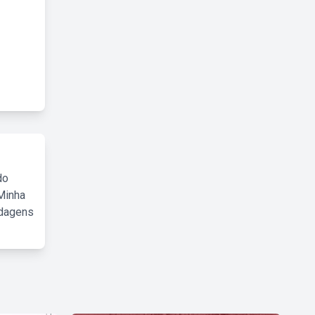
do
Minha
rdagens