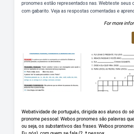
pronomes estão representados nas. Webteste seus c
com gabarito. Veja as respostas comentadas e apren
For more infor
Webatividade de português, dirigida aos alunos do s
pronome pessoal. Webos pronomes são palavras que p
ou seja, os substantivos das frases. Webos pronomes
Eu, nós), com quem se fala (2. ª pessoa: