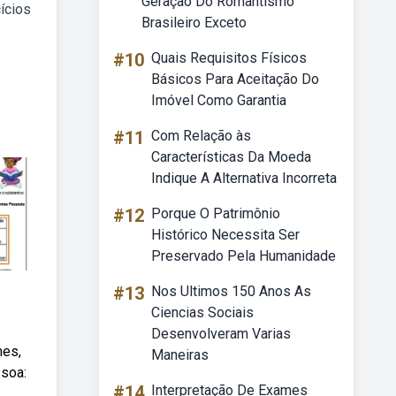
Geração Do Romantismo
ícios
Brasileiro Exceto
#10
Quais Requisitos Físicos
Básicos Para Aceitação Do
Imóvel Como Garantia
#11
Com Relação às
Características Da Moeda
Indique A Alternativa Incorreta
#12
Porque O Patrimônio
Histórico Necessita Ser
Preservado Pela Humanidade
#13
Nos Ultimos 150 Anos As
Ciencias Sociais
Desenvolveram Varias
mes,
Maneiras
ssoa:
#14
Interpretação De Exames