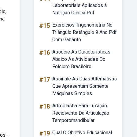
Laboratoriais Aplicados à
io,
Nutrição Clínica Pdf
ma
#15
Exercícios Trigonometria No
Triângulo Retângulo 9 Ano Pdf
Com Gabarito
#16
Associe As Características
Abaixo As Atividades Do
Folclore Brasileiro
#17
Assinale As Duas Alternativas
Que Apresentam Somente
Máquinas Simples.
#18
Artroplastia Para Luxação
Recidivante Da Articulação
Temporomandibular
#19
Qual O Objetivo Educacional
s ...