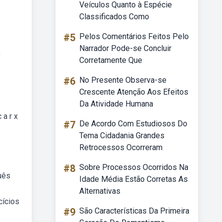
Veículos Quanto à Espécie
Classificados Como
#5
Pelos Comentários Feitos Pelo
Narrador Pode-se Concluir
,
Corretamente Que
#6
No Presente Observa-se
Crescente Atenção Aos Efeitos
Da Atividade Humana
a r x
#7
De Acordo Com Estudiosos Do
Tema Cidadania Grandes
Retrocessos Ocorreram
#8
Sobre Processos Ocorridos Na
uês
Idade Média Estão Corretas As
Alternativas
cícios
#9
São Características Da Primeira