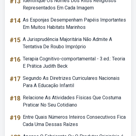
#13
Identifique Os Nomes Dos Ritos Religiosos
Representados Em Cada Imagem
#14
As Esponjas Desempenham Papéis Importantes
Em Muitos Habitats Marinhos
#15
A Jurisprudência Majoritária Não Admite A
Tentativa De Roubo Impróprio
#16
Terapia Cognitivo-comportamental - 3.ed.: Teoria
E Prática Judith Beck
#17
Segundo As Diretrizes Curriculares Nacionais
Para A Educação Infantil
#18
Relacione As Atividades Físicas Que Costuma
Praticar No Seu Cotidiano
#19
Entre Quais Números Inteiros Consecutivos Fica
Cada Uma Dessas Raízes