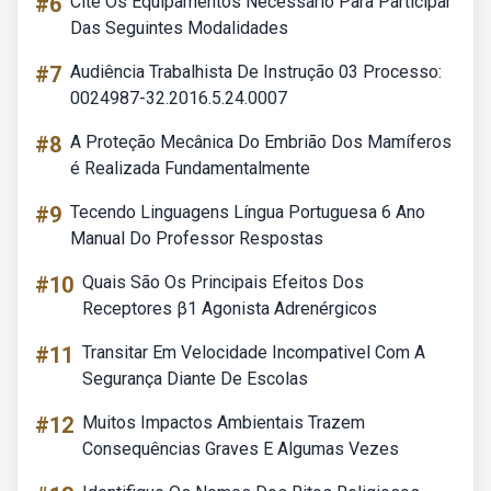
#6
Cite Os Equipamentos Necessário Para Participar
Das Seguintes Modalidades
#7
Audiência Trabalhista De Instrução 03 Processo:
0024987-32.2016.5.24.0007
#8
A Proteção Mecânica Do Embrião Dos Mamíferos
é Realizada Fundamentalmente
#9
Tecendo Linguagens Língua Portuguesa 6 Ano
Manual Do Professor Respostas
#10
Quais São Os Principais Efeitos Dos
Receptores β1 Agonista Adrenérgicos
#11
Transitar Em Velocidade Incompativel Com A
Segurança Diante De Escolas
#12
Muitos Impactos Ambientais Trazem
Consequências Graves E Algumas Vezes