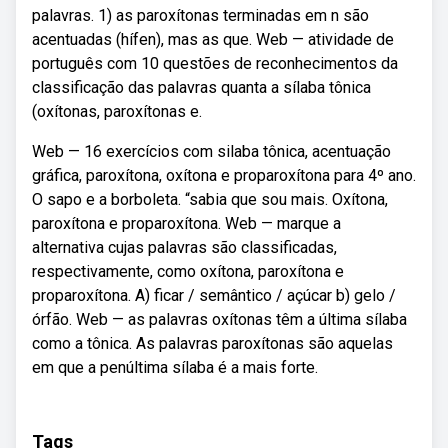
palavras. 1) as paroxítonas terminadas em n são
acentuadas (hífen), mas as que. Web — atividade de
português com 10 questões de reconhecimentos da
classificação das palavras quanta a sílaba tônica
(oxítonas, paroxítonas e.
Web — 16 exercícios com silaba tônica, acentuação
gráfica, paroxítona, oxítona e proparoxítona para 4º ano.
O sapo e a borboleta. “sabia que sou mais. Oxítona,
paroxítona e proparoxítona. Web — marque a
alternativa cujas palavras são classificadas,
respectivamente, como oxítona, paroxítona e
proparoxítona. A) ficar / semântico / açúcar b) gelo /
órfão. Web — as palavras oxítonas têm a última sílaba
como a tônica. As palavras paroxítonas são aquelas
em que a penúltima sílaba é a mais forte.
Tags