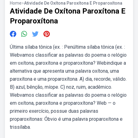
Home
>
Atividade De Oxítona Paroxítona E Proparoxítona
Atividade De Oxítona Paroxítona E
Proparoxítona
Última sílaba tônica (ex. : Penúltima sílaba tônica (ex. :
Webvamos classificar as palavras do poema o relógio
em oxítona, paroxítona e proparoxítona? Webindique a
alternativa que apresenta uma palavra oxítona, uma
paroxítona e uma proparoxítona. A) dia, recorde, válido.
B) azul, bênção, míope. C) noz, ruim, acadêmico.
Webvamos classificar as palavras do poema o relógio
em oxítona, paroxítona e proparoxítona? Web — o
primeiro exercício, possue duas palavras
proparoxítonas: Óbvio é uma palavra proparoxítona e
trissílaba.