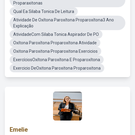
Proparaxitonas
Qual Ea Silaba Tonica De Leitura
Atividade De Oxítona Paroxítona Proparoxítona3 Ano
Explicação
AtividadeCom Silaba Tonica Aspirador De PO
Oxítona Paroxítona Proparoxítona Atividade
Oxitona Paroxitona Proparoxitona Exercicios
ExercíciosOxítona Paroxítona E Proparoxítona
Exercicio DeOxitona Paroxitona Proparoxitona
Emelie