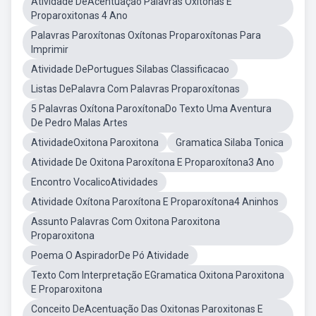
Atividade DeAcentuação Palavras Oxitonas E
Proparoxitonas 4 Ano
Palavras Paroxítonas Oxítonas Proparoxítonas Para
Imprimir
Atividade DePortugues Silabas Classificacao
Listas DePalavra Com Palavras Proparoxítonas
5 Palavras Oxítona ParoxítonaDo Texto Uma Aventura
De Pedro Malas Artes
AtividadeOxitona Paroxitona
Gramatica Silaba Tonica
Atividade De Oxitona Paroxítona E Proparoxítona3 Ano
Encontro VocalicoAtividades
Atividade Oxítona Paroxítona E Proparoxítona4 Aninhos
Assunto Palavras Com Oxitona Paroxitona
Proparoxitona
Poema O AspiradorDe Pó Atividade
Texto Com Interpretação EGramatica Oxitona Paroxitona
E Proparoxitona
Conceito DeAcentuação Das Oxitonas Paroxitonas E