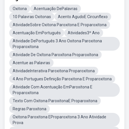
Oxitona
Acentuação DePalavras
10 Palavras Oxitonas
Acento AgudoE Circunflexo
AtividadeSobre Oxitona Paroxitona E Proparoxitona
Acentuação EmPortuguês
Atividades3º Ano
Atividade DePortuguês 3 Ano Oxitona Paroxitona
Proparoxitona
Atividade De Oxítona Paroxítona Proparoxítona
Acentue as Palavras
AtividadeInterativa Paroxitona Proparoxitona
4 Ano Portugues Definição Paroxitona E Proparoxitona
Atividade Com Acentuação EmParoxitona E
Proparoxitona
Texto Com Oxitona ParoxitonaE Proparoxitona
Regras Paroxitona
Oxitona Paroxitona EProparoxitona 3 Ano Atividade
Prova