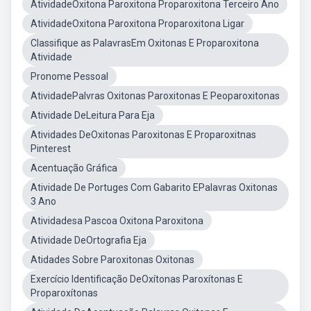
AtividadeOxitona Paroxitona Proparoxitona Terceiro Ano
AtividadeOxitona Paroxitona Proparoxitona Ligar
Classifique as PalavrasEm Oxitonas E Proparoxitona
Atividade
Pronome Pessoal
AtividadePalvras Oxitonas Paroxitonas E Peoparoxitonas
Atividade DeLeitura Para Eja
Atividades DeOxitonas Paroxitonas E Proparoxitnas
Pinterest
Acentuação Gráfica
Atividade De Portuges Com Gabarito EPalavras Oxitonas
3 Ano
Atividadesa Pascoa Oxitona Paroxitona
Atividade DeOrtografia Eja
Atidades Sobre Paroxitonas Oxitonas
Exercício Identificação DeOxítonas Paroxítonas E
Proparoxítonas