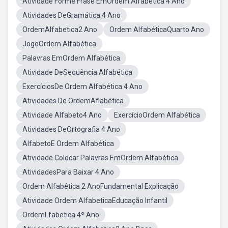
Atividade Forme Frase EmOrdem Alfabetica 4 Ano
Atividades DeGramática 4 Ano
OrdemAlfabetica2 Ano
Ordem AlfabéticaQuarto Ano
JogoOrdem Alfabética
Palavras EmOrdem Alfabética
Atividade DeSequência Alfabética
ExercíciosDe Ordem Alfabética 4 Ano
Atividades De OrdemAflabética
Atividade Alfabeto4 Ano
ExercícioOrdem Alfabética
Atividades DeOrtografia 4 Ano
AlfabetoE Ordem Alfabética
Atividade Colocar Palavras EmOrdem Alfabética
AtividadesPara Baixar 4 Ano
Ordem Alfabética 2 AnoFundamental Explicação
Atividade Ordem AlfabeticaEducação Infantil
OrdemLfabetica 4º Ano